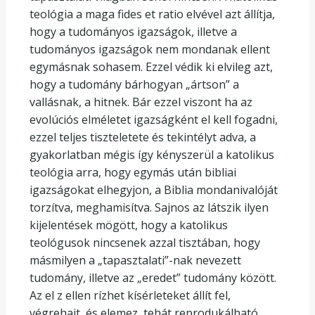
teológia a maga fides et ratio elvével azt állítja,
hogy a tudományos igazságok, illetve a
tudományos igazságok nem mondanak ellent
egymásnak sohasem. Ezzel védik ki elvileg azt,
hogy a tudomány bárhogyan „ártson” a
vallásnak, a hitnek. Bár ezzel viszont ha az
evolúciós elméletet igazságként el kell fogadni,
ezzel teljes tiszteletete és tekintélyt adva, a
gyakorlatban mégis így kényszerül a katolikus
teológia arra, hogy egymás után bibliai
igazságokat elhegyjon, a Biblia mondanivalóját
torzítva, meghamisítva. Sajnos az látszik ilyen
kijelentések mögött, hogy a katolikus
teológusok nincsenek azzal tisztában, hogy
másmilyen a „tapasztalati”-nak nevezett
tudomány, illetve az „eredet” tudomány között.
Az el z ellen rízhet kísérleteket állít fel,
végrehajt, és elemez, tehát reprodukálható,