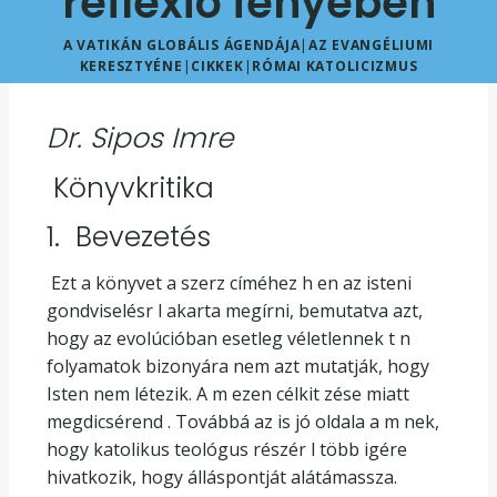
reflexió fényében
A VATIKÁN GLOBÁLIS ÁGENDÁJA
|
AZ EVANGÉLIUMI
KERESZTYÉNE
|
CIKKEK
|
RÓMAI KATOLICIZMUS
Dr. Sipos Imre
Könyvkritika
1. Bevezetés
Ezt a könyvet a szerz címéhez h en az isteni
gondviselésr l akarta megírni, bemutatva azt,
hogy az evolúcióban esetleg véletlennek t n
folyamatok bizonyára nem azt mutatják, hogy
Isten nem létezik. A m ezen célkit zése miatt
megdicsérend . Továbbá az is jó oldala a m nek,
hogy katolikus teológus részér l több igére
hivatkozik, hogy álláspontját alátámassza.