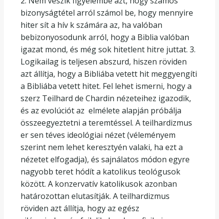
2. Nem veszik figyelembe azt, hogy számos
bizonyságtétel arról számol be, hogy mennyire
hiter sít a hív k számára az, ha valóban
bebizonyosodunk arról, hogy a Biblia valóban
igazat mond, és még sok hitetlent hitre juttat. 3.
Logikailag is teljesen abszurd, hiszen röviden
azt állítja, hogy a Bibliába vetett hit meggyengíti
a Bibliába vetett hitet. Fel lehet ismerni, hogy a
szerz Teilhard de Chardin nézeteihez igazodik,
és az evolúciót az elmélete alapján próbálja
összeegyeztetni a teremtéssel. A teilhardizmus
er sen téves ideológiai nézet (véleményem
szerint nem lehet keresztyén valaki, ha ezt a
nézetet elfogadja), és sajnálatos módon egyre
nagyobb teret hódít a katolikus teológusok
között. A konzervatív katolikusok azonban
határozottan elutasítják. A teilhardizmus
röviden azt állítja, hogy az egész