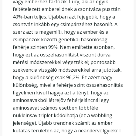
vagy emberhez tartozik. Lucy, aki az egyik
feltételezett emberel dnek a csontváza pusztán
40%-ban teljes. Újabban azt fejegetik, hogy a
csontváz inkább egy csimpánzéhez hasonlít. A
szerz azt is megemlíti, hogy az ember és a
csimpánzok közötti genetikai hasonlóság
fehérje szinten 99%. Nem említette azonban,
hogy ezt az összehasonlítást viszont durva
mérési módszerekkel végezték el; pontosabb
szekvencia vizsgáló módszerekkel arra jutottak,
hogy a különbség csak 96,2%. Ez azért nagy
különbség, mivel a fehérje szint összehasonlítás
figyelmen kívül hagyja azt a tényt, hogy az
aminosavakból létrejöv fehérjeláncnál egy
aminosavat számos esetben többféle
nukleinsav triplet kódolhatja (ez a wobbling
jelensége). Újabb trendnek számít az ember
kutatás területén az, hogy a neandervölgyiekr l