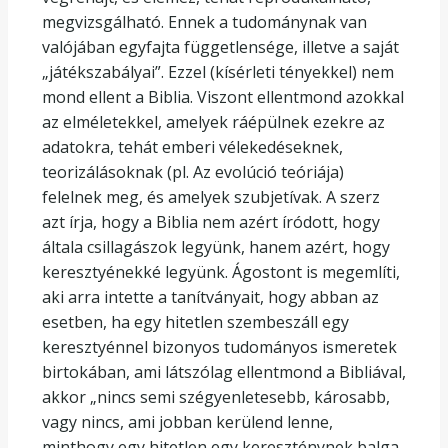
megvizsgálható. Ennek a tudománynak van
valójában egyfajta függetlensége, illetve a saját
„játékszabályai”. Ezzel (kísérleti tényekkel) nem
mond ellent a Biblia. Viszont ellentmond azokkal
az elméletekkel, amelyek ráépülnek ezekre az
adatokra, tehát emberi vélekedéseknek,
teorizálásoknak (pl. Az evolúció teóriája)
felelnek meg, és amelyek szubjetívak. A szerz
azt írja, hogy a Biblia nem azért íródott, hogy
általa csillagászok legyünk, hanem azért, hogy
keresztyénekké legyünk. Ágostont is megemlíti,
aki arra intette a tanítványait, hogy abban az
esetben, ha egy hitetlen szembeszáll egy
keresztyénnel bizonyos tudományos ismeretek
birtokában, ami látszólag ellentmond a Bibliával,
akkor „nincs semi szégyenletesebb, károsabb,
vagy nincs, ami jobban kerülend lenne,
minthogy egy hitetlen egy kereszténynek balga