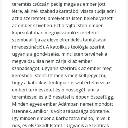
teremtés csúcsán pedig maga az ember jött
létre, akinek szabad akaratából vissza tudja adni
azt a szeretetet, amelyet az Isten belehelyezett
az ember szívében. Ezt a fajta Isten-ember
kapcsolatában megnyilvánuló szeretetet
szembeállítja az eleve elrendelés tanításával
(predestináció). A katolikus teológia szerint
ugyanis a gondviselés, mint Isten tervének a
megvalósulása nem zárja ki az emberi
szabadságot, ugyanis szerintük az ember még
keresheti Istent. Itt mégis meg kell jegyezni,
hogy a katolikus teológia rosszul értelmezi az
emberi természetet és b nösségét, ami a
teremtéssel és a B nesettel is éppen összefügg.
Minden egyes ember Ádámban nemet mondott
Istennek, amikor is volt szabadsága döntenie.
Így minden ember a kárhozatra méltó, mivel b
nös, és elszakadt Istent l. Ugyanis a Szentírás