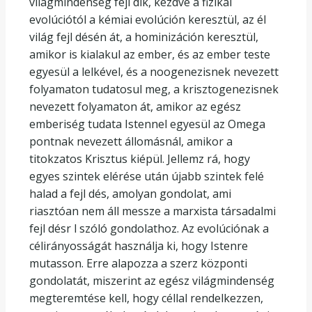
világmindenség fejl dik, kezdve a fizikai
evolúciótól a kémiai evolúción keresztül, az él
világ fejl désén át, a hominizáción keresztül,
amikor is kialakul az ember, és az ember teste
egyesül a lelkével, és a noogenezisnek nevezett
folyamaton tudatosul meg, a krisztogenezisnek
nevezett folyamaton át, amikor az egész
emberiség tudata Istennel egyesül az Omega
pontnak nevezett állomásnál, amikor a
titokzatos Krisztus kiépül. Jellemz rá, hogy
egyes szintek elérése után újabb szintek felé
halad a fejl dés, amolyan gondolat, ami
riasztóan nem áll messze a marxista társadalmi
fejl désr l szóló gondolathoz. Az evolúciónak a
célirányosságát használja ki, hogy Istenre
mutasson. Erre alapozza a szerz központi
gondolatát, miszerint az egész világmindenség
megteremtése kell, hogy céllal rendelkezzen,