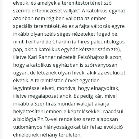
elvetik, és amelyek a teremtéstörténet szó
szerinti értelmezését vallják”. A katolikus egyház
azonban nem régiben vallotta az ember
speciális teremtését, és ez a fajta változás egyre
inkább olyan széls séges nézeteket fogad be,
mint Teilhard de Chardin (a híres paleontológus
pap, akit a katolikus egyház kétszer szám zte),
illetve Karl Rahner nézeteit. Felsóhajtozik azon,
hogy a katolikus egyházban is szórványosan
ugyan, de léteznek olyan hívek, akik az evolúciót
elvetik. A teremtéstan érveit egyetlen
legyintéssel elveti, mondva, hogy elnagyoltak,
illetve megalapozatlanok. Ez pedig kár, mivel
inkább a Szentírás mondanivalóját akarja
helyettesíteni emberi elképzelésekkel, ráadásul
a biológia Ph.D.-vel rendelkez szerz alaposan
tudományos hiányosságokat tár fel az evolúció
elméletnek néhány területén.