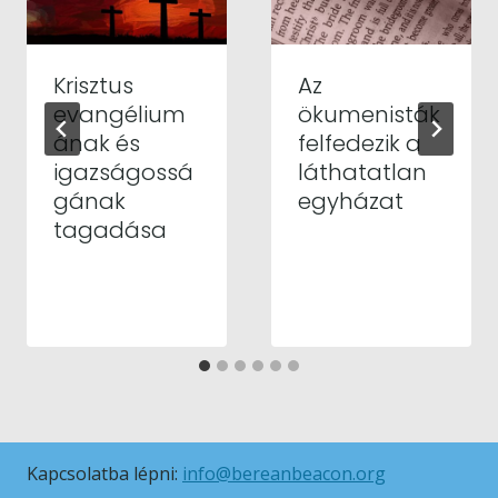
Krisztus
Az
evangélium
ökumenisták
ának és
felfedezik a
igazságossá
láthatatlan
gának
egyházat
tagadása
Kapcsolatba lépni:
info@bereanbeacon.org