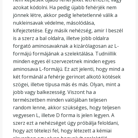
azokat kódolni. Ha pedig újabb fehérjék nem
jönnek létre, akkor pedig lehetetlenné válik a
nukleinsavak védelme, másolódása,
kifejeztetése. Egy másik nehézség, amir l beszél
is a szerz a bal oldalra, illetve jobb oldalra
forgató aminosavaknak a kizárólagosan az L-
formájú formájának a szelektálása. Tudniillik
minden egyes él szervezetnek minden egyes
aminosava L-formájú. Ez azt jelenti, hogy mind a
két formánál a fehérje gerincet alkotó kötések
szögei, illetve típusa más és más. Olyan, mint a
jobb vagy balkezesség. Viszont ha a
természetben minden valójában teljesen
random lenne, akkor szükséges, hogy teljesen
vegyesen L, illetve D forma is jelen legyen. A
szerz ezt a nehézséget úgy próbálja feloldani,
hogy azt tételezi fel, hogy létezett a kémiai