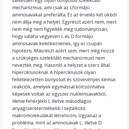
slevesben egy olyan bonyolult szelektáló
mechanizmus, ami csak az Lformájú
aminosavakat preferálta. Ez az érvelés két okból
nem állja meg a helyét. Egyrészt azért nem, mert
nem még nem figyelték meg tudományosan,
hogy valaha vegyesen L és D formájú
aminosavak keletkeznének, így ez csupán
hipotézis. Másrészt azért sem, mert még hozzá
a szükséges szelektáló mechanizmust nem
nevezték meg. Hasonló a helyzet a szerz által
hiperciklusoknál. A hiperciklusok olyan
feltételezetten bonyolult és szövevényes kémiai
reakciók, amelyek egymással kölcsönhatva
képesek voltak az egyszer nukleinsavakból,
illetve fehérjékb l, illetve másodlagos
anyagcseretermékekb l sejtalkotó
makromolekulákat létrehozni. Ugyanaz a
probléma, mint az aminosavak L, illetve D