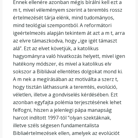
Ennek ellenére azonban mégis bírálni kell ezt a
m t, mivel véleményem szerint a teremtés rossz
értelmezését tárja elénk, mind tudományos,
mind teológiai szempontból. A reformátori
igeértelmezés alapján tekintem át azt a m t, arra
az elvre támaszkodva, hogy „ige igét támaszt
alá”. Ezt az elvet követjük, a katolikus
hagyományra való hivatkozás helyett, mivel igen
hatékony módszer, és mivel a katolikus elv
sokszor a Bibliával ellentétes dolgokat mond ki.
A m nek a megírásában az motiválta a szerz t,
hogy tisztán láthassunk a teremtés, evolúció,
véletlen, illetve a gondviselés kérdésében. Ezt
azonban egyfajta polémia terjesztésének lehet
felfogni, hiszen a jelenlegi pápa manapság
harcot indított 1997-tól “olyan szektáknak,
illetve széls ségesen fundamentalista
Bibliaértelmezések ellen, amelyek az evolúciót