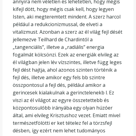
annyira nem véletlen és lehetetlen, hogy mégis
kifejl dött, hogy mégis csak kell, hogy legyen
Isten, aki megteremtett mindent. A szerz harcol
például a redukcionizmussal, de elveti a
vitalizmust. Azonban a szerz az él világ fejl dését
jellemezve Teilhard de Chardintól a
„tangenciális”, illetve a „radiális” energia
fogalmát kölcsönzi. Ezek az energiák elvileg az
él világban jelen lév vízszintes, illetve függ leges
fejl dést hajtja, ahol azonos szinten történik a
fejl dés, illetve amikor egy fels bb szintre
összpontosul a fejl dés, például amikor a
gerincesek kialakulnak a gerinctelenekb l. Ez
viszi az él világot az egyre összetettebb és
központosulóbb irányába egy olyan húzóer
által, ami elvileg Krisztushoz vezet. Emiatt mivel
természetfölötti er ket tételez fel a törzsfejl
désben, így ezért nem lehet tudományos