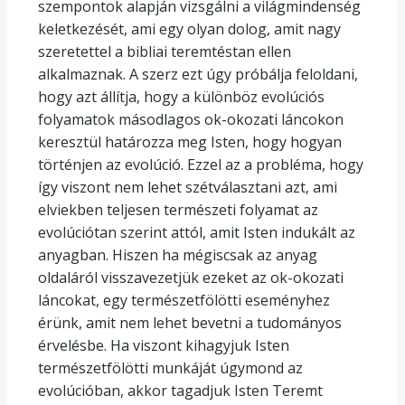
szempontok alapján vizsgálni a világmindenség
keletkezését, ami egy olyan dolog, amit nagy
szeretettel a bibliai teremtéstan ellen
alkalmaznak. A szerz ezt úgy próbálja feloldani,
hogy azt állítja, hogy a különböz evolúciós
folyamatok másodlagos ok-okozati láncokon
keresztül határozza meg Isten, hogy hogyan
történjen az evolúció. Ezzel az a probléma, hogy
így viszont nem lehet szétválasztani azt, ami
elviekben teljesen természeti folyamat az
evolúciótan szerint attól, amit Isten indukált az
anyagban. Hiszen ha mégiscsak az anyag
oldaláról visszavezetjük ezeket az ok-okozati
láncokat, egy természetfölötti eseményhez
érünk, amit nem lehet bevetni a tudományos
érvelésbe. Ha viszont kihagyjuk Isten
természetfölötti munkáját úgymond az
evolúcióban, akkor tagadjuk Isten Teremt