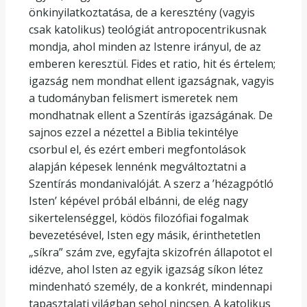
önkinyilatkoztatása, de a keresztény (vagyis
csak katolikus) teológiát antropocentrikusnak
mondja, ahol minden az Istenre irányul, de az
emberen keresztül. Fides et ratio, hit és értelem;
igazság nem mondhat ellent igazságnak, vagyis
a tudományban felismert ismeretek nem
mondhatnak ellent a Szentírás igazságának. De
sajnos ezzel a nézettel a Biblia tekintélye
csorbul el, és ezért emberi megfontolások
alapján képesek lennénk megváltoztatni a
Szentírás mondanivalóját. A szerz a ’hézagpótló
Isten’ képével próbál elbánni, de elég nagy
sikertelenséggel, ködös filozófiai fogalmak
bevezetésével, Isten egy másik, érinthetetlen
„síkra” szám zve, egyfajta skizofrén állapotot el
idézve, ahol Isten az egyik igazság síkon létez
mindenható személy, de a konkrét, mindennapi
tapasztalati világban sehol nincsen. A katolikus