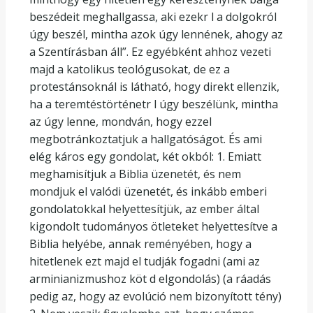
beszédeit meghallgassa, aki ezekr l a dolgokról
úgy beszél, mintha azok úgy lennének, ahogy az
a Szentírásban áll”. Ez egyébként ahhoz vezeti
majd a katolikus teológusokat, de ez a
protestánsoknál is látható, hogy direkt ellenzik,
ha a teremtéstörténetr l úgy beszélünk, mintha
az úgy lenne, mondván, hogy ezzel
megbotránkoztatjuk a hallgatóságot. És ami
elég káros egy gondolat, két okból: 1. Emiatt
meghamisítjuk a Biblia üzenetét, és nem
mondjuk el valódi üzenetét, és inkább emberi
gondolatokkal helyettesítjük, az ember által
kigondolt tudományos ötleteket helyettesítve a
Biblia helyébe, annak reményében, hogy a
hitetlenek ezt majd el tudják fogadni (ami az
arminianizmushoz köt d elgondolás) (a ráadás
pedig az, hogy az evolúció nem bizonyított tény)