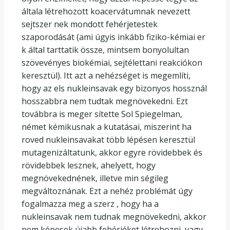
általa létrehozott koacervátumnak nevezett
sejtszer nek mondott fehérjetestek
szaporodását (ami úgyis inkább fiziko-kémiai er
k által tarttatik össze, mintsem bonyolultan
szövevényes biokémiai, sejtélettani reakciókon
keresztül). Itt azt a nehézséget is megemlíti,
hogy az els nukleinsavak egy bizonyos hossznál
hosszabbra nem tudtak megnövekedni. Ezt
továbbra is meger sítette Sol Spiegelman,
német kémikusnak a kutatásai, miszerint ha
roved nukleinsavakat több lépésen keresztül
mutagenizáltatunk, akkor egyre rövidebbek és
rövidebbek lesznek, ahelyett, hogy
megnövekednének, illetve min ségileg
megváltoznának. Ezt a nehéz problémát úgy
fogalmazza meg a szerz , hogy ha a
nukleinsavak nem tudnak megnövekedni, akkor
nem képesek újabb fehérjéket létrehozni, vagy