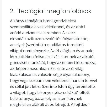
2. Teológiai megfontolások
A könyv témáját a isteni gondviselést
szembeállítja a vak véletlennel, és az ebb l
adódó ateizmussal szemben. A szerz
elcsodálkozik azon evolúciós folyamatokon,
amelyek (szerinte) a csodálatos teremtett
világot eredményezte. Az él világban és annak
létrejöttében felismerni véli Istennek az alkotó,
gondvisel munkáját, hogy az embert létrehozza,
az képére hasonlóan. Szerinte az él világ
kialakulásának valószín sége olyan alacsony,
hogy végs sorban nem véletlenül, hanem tervvel
és céllal jött létre. Szerinte Isten úgy teremtette
a világot, hogy bizonyos „ész csírákat” öltött
bele az anyagba, amely az isteni tervnek
megfelel en alakult át és létrejött. A fejl dés-