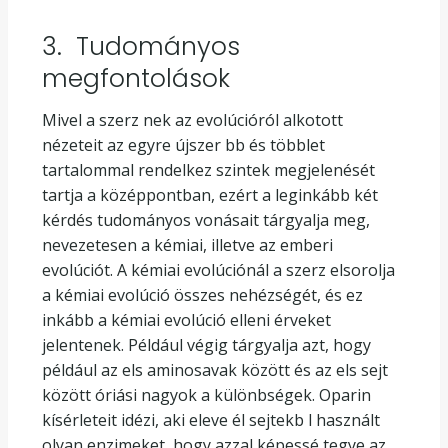
3. Tudományos
megfontolások
Mivel a szerz nek az evolúcióról alkotott
nézeteit az egyre újszer bb és többlet
tartalommal rendelkez szintek megjelenését
tartja a középpontban, ezért a leginkább két
kérdés tudományos vonásait tárgyalja meg,
nevezetesen a kémiai, illetve az emberi
evolúciót. A kémiai evolúciónál a szerz elsorolja
a kémiai evolúció összes nehézségét, és ez
inkább a kémiai evolúció elleni érveket
jelentenek. Például végig tárgyalja azt, hogy
például az els aminosavak között és az els sejt
között óriási nagyok a különbségek. Oparin
kísérleteit idézi, aki eleve él sejtekb l használt
olyan enzimeket, hogy azzal képessé tegye az