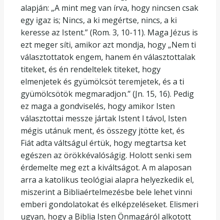
alapján: „A mint meg van írva, hogy nincsen csak
egy igaz is; Nincs, a ki megértse, nincs, a ki
keresse az Istent.” (Rom. 3, 10-11). Maga Jézus is
ezt meger síti, amikor azt mondja, hogy „Nem ti
választottatok engem, hanem én választottalak
titeket, és én rendeltelek titeket, hogy
elmenjetek és gyümölcsöt teremjetek, és a ti
gyümölcsötök megmaradjon.” (Jn. 15, 16). Pedig
ez maga a gondviselés, hogy amikor Isten
választottai messze jártak Istent l távol, Isten
mégis utánuk ment, és összegy jtötte ket, és
Fiát adta váltságul értük, hogy megtartsa ket
egészen az örökkévalóságig. Holott senki sem
érdemelte meg ezt a kiváltságot. A m alaposan
arra a katolikus teológiai alapra helyezkedik el,
miszerint a Bibliaértelmezésbe bele lehet vinni
emberi gondolatokat és elképzeléseket. Elismeri
ugyan, hogy a Biblia Isten Önmagáról alkotott