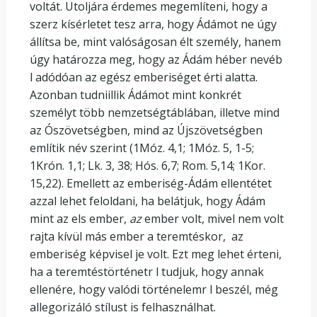
voltát. Utoljára érdemes megemlíteni, hogy a
szerz kísérletet tesz arra, hogy Ádámot ne úgy
állítsa be, mint valóságosan élt személy, hanem
úgy határozza meg, hogy az Ádám héber nevéb
l adódóan az egész emberiséget érti alatta.
Azonban tudniillik Ádámot mint konkrét
személyt több nemzetségtáblában, illetve mind
az Ószövetségben, mind az Újszövetségben
említik név szerint (1Móz. 4,1; 1Móz. 5, 1-5;
1Krón. 1,1; Lk. 3, 38; Hós. 6,7; Rom. 5,14; 1Kor.
15,22). Emellett az emberiség-Ádám ellentétet
azzal lehet feloldani, ha belátjuk, hogy Ádám
mint az els ember,
az
ember volt, mivel nem volt
rajta kívül más ember a teremtéskor, az
emberiség képvisel je volt. Ezt meg lehet érteni,
ha a teremtéstörténetr l tudjuk, hogy annak
ellenére, hogy valódi történelemr l beszél, még
allegorizáló stílust is felhasználhat.