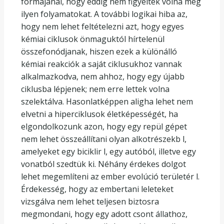
formájánál, hogy eddig nem figyeltek volna meg
ilyen folyamatokat. A további logikai hiba az,
hogy nem lehet feltételezni azt, hogy egyes
kémiai ciklusok önmaguktól hírtelenül
összefonódjanak, hiszen ezek a különálló
kémiai reakciók a saját ciklusukhoz vannak
alkalmazkodva, nem ahhoz, hogy egy újabb
ciklusba lépjenek; nem erre lettek volna
szelektálva. Hasonlatképpen aligha lehet nem
elvetni a hiperciklusok életképességét, ha
elgondolkozunk azon, hogy egy repül gépet
nem lehet összeállítani olyan alkotrészekb l,
amelyeket egy biciklir l, egy autóból, illetve egy
vonatból szedtük ki. Néhány érdekes dolgot
lehet megemlíteni az ember evolúció területér l.
Érdekesség, hogy az embertani leleteket
vizsgálva nem lehet teljesen biztosra
megmondani, hogy egy adott csont állathoz,