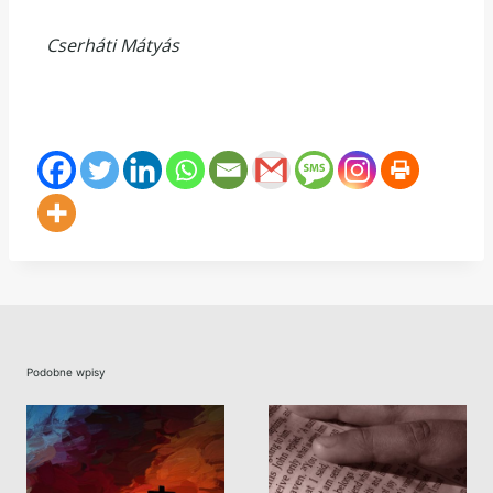
Cserháti Mátyás
Podobne wpisy