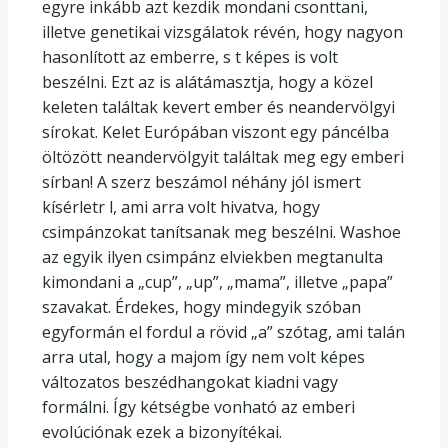
egyre inkább azt kezdik mondani csonttani,
illetve genetikai vizsgálatok révén, hogy nagyon
hasonlított az emberre, s t képes is volt
beszélni. Ezt az is alátámasztja, hogy a közel
keleten találtak kevert ember és neandervölgyi
sírokat. Kelet Európában viszont egy páncélba
öltözött neandervölgyit találtak meg egy emberi
sírban! A szerz beszámol néhány jól ismert
kísérletr l, ami arra volt hivatva, hogy
csimpánzokat tanítsanak meg beszélni. Washoe
az egyik ilyen csimpánz elviekben megtanulta
kimondani a „cup”, „up”, „mama”, illetve „papa”
szavakat. Érdekes, hogy mindegyik szóban
egyformán el fordul a rövid „a” szótag, ami talán
arra utal, hogy a majom így nem volt képes
változatos beszédhangokat kiadni vagy
formálni. Így kétségbe vonható az emberi
evolúciónak ezek a bizonyítékai.