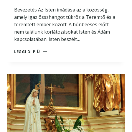
Bevezetés Az Isten imádása az a közösség,
amely igaz összhangot tükröz a Teremtő és a
teremtett ember között. A bűnbeesés előtt
nem találunk korlátozásokat Isten és Ádám
kapcsolatában. Isten beszélt…
LELKI
LEGGI DI PIÙ
KÖZÖSSÉG
AZ
ÚRRAL
ÉS
A
RÓMAI
KATOLIKUS
MISE