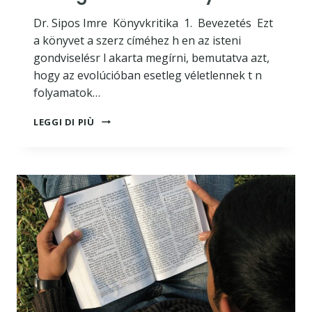
Dr. Sipos Imre Könyvkritika 1. Bevezetés Ezt
a könyvet a szerz címéhez h en az isteni
gondviselésr l akarta megírni, bemutatva azt,
hogy az evolúcióban esetleg véletlennek t n
folyamatok…
A
LEGGI DI PIÙ
VÉLETLEN
ÉS
A
GONDVISELÉS
ALTERNATÍVÁJA
AZ
EVOLÚCIÓBAN
A
MAI
TERMÉSZETTUDOMÁNY
ÉS
A
TEOLÓGIAI