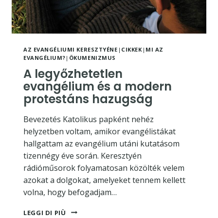
REFLEXIÓ
FÉNYÉBEN
AZ EVANGÉLIUMI KERESZTYÉNE
|
CIKKEK
|
MI AZ
EVANGÉLIUM?
|
ÖKUMENIZMUS
A legyőzhetetlen
evangélium és a modern
protestáns hazugság
Bevezetés Katolikus papként nehéz
helyzetben voltam, amikor evangélistákat
hallgattam az evangélium utáni kutatásom
tizennégy éve során. Keresztyén
rádióműsorok folyamatosan közölték velem
azokat a dolgokat, amelyeket tennem kellett
volna, hogy befogadjam…
A
LEGGI DI PIÙ