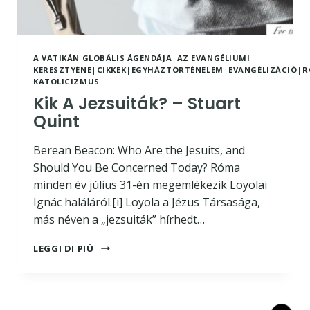
A VATIKÁN GLOBÁLIS ÁGENDÁJA
|
AZ EVANGÉLIUMI
KERESZTYÉNE
|
CIKKEK
|
EGYHÁZTÖRTÉNELEM
|
EVANGÉLIZÁCIÓ
|
R
KATOLICIZMUS
Kik A Jezsuiták? – Stuart
Quint
Berean Beacon: Who Are the Jesuits, and
Should You Be Concerned Today? Róma
minden év július 31-én megemlékezik Loyolai
Ignác haláláról.[i] Loyola a Jézus Társasága,
más néven a „jezsuiták” hírhedt…
KIK
LEGGI DI PIÙ
A
JEZSUITÁK?
–
STUART