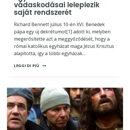
vádaskodásai leleplezik
saját rendszerét
Richard Bennett július 10-én XVI. Benedek
pápa egy új dekrétumot[1] adott ki, melyben
megerősítette azt a meggyőződését, hogy a
római katolikus egyházat maga Jézus Krisztus
alapította, így a többi egyházak…
BENEDEK
LEGGI DI PIÙ
PÁPA
IGAZ
EGYHÁZAK
ELLENI
VÁDASKODÁSAI
LELEPLEZIK
SAJÁT
RENDSZERÉT