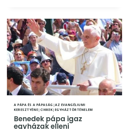
LEGYŐZHETETLEN
EVANGÉLIUM
ÉS
A
MODERN
PROTESTÁNS
HAZUGSÁG
A PÁPA ÉS A PÁPASÁG
|
AZ EVANGÉLIUMI
KERESZTYÉNE
|
CIKKEK
|
EGYHÁZTÖRTÉNELEM
Benedek pápa igaz
egyházak elleni