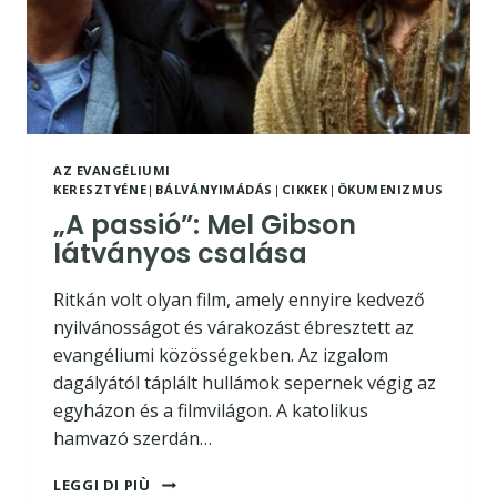
AZ EVANGÉLIUMI
KERESZTYÉNE
|
BÁLVÁNYIMÁDÁS
|
CIKKEK
|
ÖKUMENIZMUS
„A passió”: Mel Gibson
látványos csalása
Ritkán volt olyan film, amely ennyire kedvező
nyilvánosságot és várakozást ébresztett az
evangéliumi közösségekben. Az izgalom
dagályától táplált hullámok sepernek végig az
egyházon és a filmvilágon. A katolikus
hamvazó szerdán…
„A
LEGGI DI PIÙ