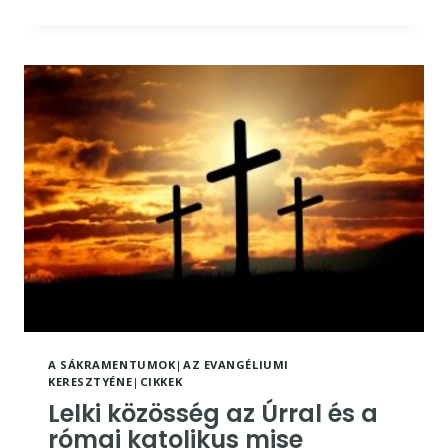
PASSIÓ”:
MEL
GIBSON
LÁTVÁNYOS
CSALÁSA
A SÁKRAMENTUMOK
|
AZ EVANGÉLIUMI
KERESZTYÉNE
|
CIKKEK
Lelki közösség az Úrral és a
római katolikus mise