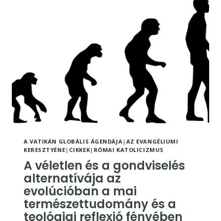
QUINT
A VATIKÁN GLOBÁLIS ÁGENDÁJA
|
AZ EVANGÉLIUMI
KERESZTYÉNE
|
CIKKEK
|
RÓMAI KATOLICIZMUS
A véletlen és a gondviselés
alternatívája az
evolúcióban a mai
természettudomány és a
teológiai reflexió fényében