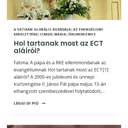
A VATIKÁN GLOBÁLIS ÁGENDÁJA
|
AZ EVANGÉLIUMI
KERESZTYÉNE
|
CIKKEK
|
MÁRIA
|
ÖKUMENIZMUS
Hol tartanak most az ECT
aláírói?
Fatima: A pápa és a RKE ellentmondanak az
evangéliumnak Hol tartanak most az ECT[1]
aláírói? A 2000-es jubileumi év ünnepi
kürtzengése II. János Pál pápa május 13-án
elhangzott szentbeszédével folytatódott,…
HOL
LEGGI DI PIÙ
TARTANAK
MOST
AZ
ECT