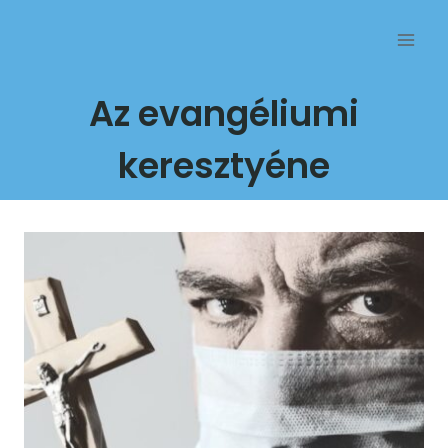
Przejdź
do
treści
Az evangéliumi
keresztyéne