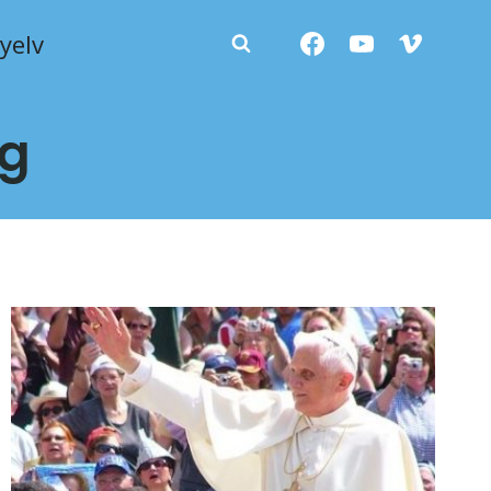
yelv
ág