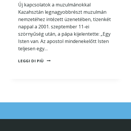
Új kapcsolatok a muzulmánokkal
Kazahsztán legnagyobbrészt muzulmán
nemzetéhez intézett üzenetében, tizenkét
nappal a 2001. szeptember 11-ei
szörnyűség után, a pápa kijelentette: „Egy
Isten van. Az apostol mindenekelőtt Isten
teljesen egy…
A
LEGGI DI PIÙ
PÁPASÁG
ÉS
AZ
ISZLÁM