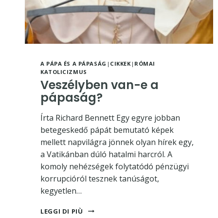
A PÁPA ÉS A PÁPASÁG
|
CIKKEK
|
RÓMAI
KATOLICIZMUS
Veszélyben van-e a
pápaság?
Írta Richard Bennett Egy egyre jobban
betegeskedő pápát bemutató képek
mellett napvilágra jönnek olyan hírek egy,
a Vatikánban dúló hatalmi harcról. A
komoly nehézségek folytatódó pénzügyi
korrupcióról tesznek tanúságot,
kegyetlen…
VESZÉLYBEN
LEGGI DI PIÙ