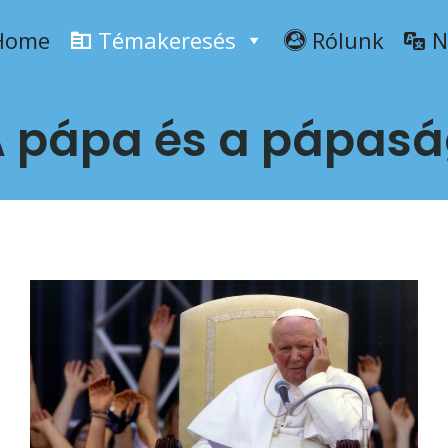
Home
Témakeresés
Rólunk
N
 pápa és a pápas