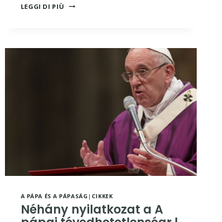
BENEDEK
LEGGI DI PIÙ
PÁPA
IGAZ
EGYHÁZAK
ELLENI
VÁDASKODÁSAI
LELEPLEZIK
SAJÁT
RENDSZERÉT
A PÁPA ÉS A PÁPASÁG
|
CIKKEK
Néhány nyilatkozat a A