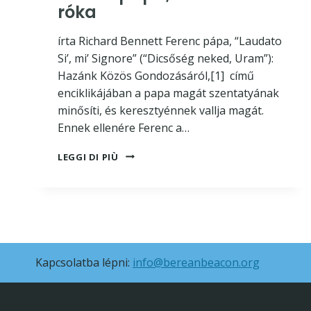
róka
írta Richard Bennett Ferenc pápa, “Laudato
Si’, mi’ Signore” (“Dicsőség neked, Uram”):
Hazánk Közös Gondozásáról,[1] című
enciklikájában a papa magát szentatyának
minősíti, és keresztyénnek vallja magát.
Ennek ellenére Ferenc a…
FERENC
LEGGI DI PIÙ
PAPA,
A
RAVASZ
RÓKA
Kapcsolatba lépni:
info@bereanbeacon.org