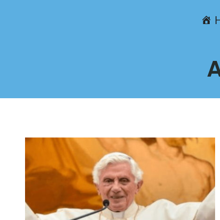
Przejdź
do
treści
A