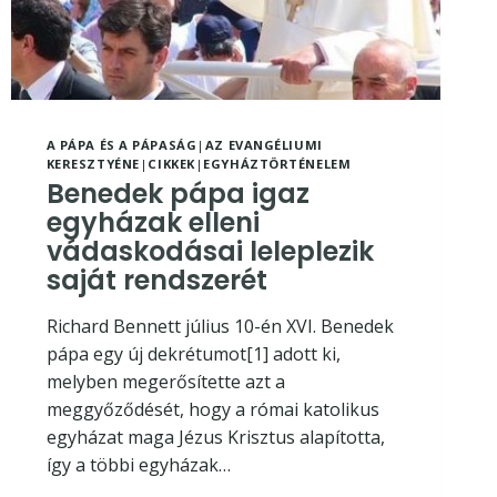
A PÁPA ÉS A PÁPASÁG
|
AZ EVANGÉLIUMI
KERESZTYÉNE
|
CIKKEK
|
EGYHÁZTÖRTÉNELEM
Benedek pápa igaz
egyházak elleni
vádaskodásai leleplezik
saját rendszerét
Richard Bennett július 10-én XVI. Benedek
pápa egy új dekrétumot[1] adott ki,
melyben megerősítette azt a
meggyőződését, hogy a római katolikus
egyházat maga Jézus Krisztus alapította,
így a többi egyházak…