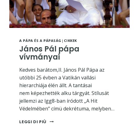
A PÁPA ÉS A PÁPASÁG
|
CIKKEK
János Pál pápa
vívmányai
Kedves barátom,II. János Pál Pápa az
utóbbi 25 évben a Vatikán vallási
hierarchiája élén állt. A tantásai
nem képezhették alku tárgyát. Stílusát
jellemzi az lgg8-ban íródott „A Hit
Védelmében” címü dekrétuma, melyben…
JÁNOS
LEGGI DI PIÙ
PÁL
PÁPA