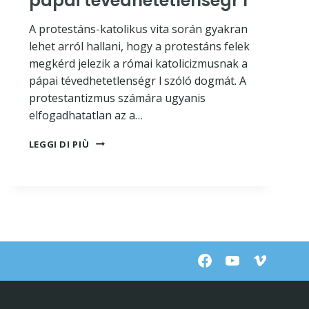
pápai tévedhetetlenségr l
A protestáns-katolikus vita során gyakran
lehet arról hallani, hogy a protestáns felek
megkérd jelezik a római katolicizmusnak a
pápai tévedhetetlenségr l szóló dogmát. A
protestantizmus számára ugyanis
elfogadhatatlan az a…
NÉHÁNY
LEGGI DI PIÙ
NYILATKOZAT
A
A
PÁPAI
TÉVEDHETETLENSÉGR
L