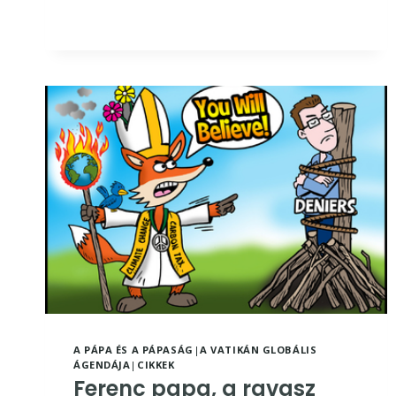
VAN-
E
A
PÁPASÁG?
A PÁPA ÉS A PÁPASÁG
|
A VATIKÁN GLOBÁLIS
ÁGENDÁJA
|
CIKKEK
Ferenc papa, a ravasz