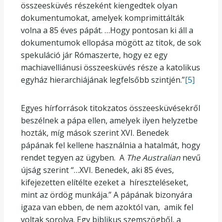
összeesküvés részeként kiengedtek olyan
dokumentumokat, amelyek komprimittálták
volna a 85 éves pápát. …Hogy pontosan ki áll a
dokumentumok ellopása mögött az titok, de sok
spekuláció jár Rómaszerte, hogy ez egy
machiavelliánusi összeesküvés része a katolikus
egyház hierarchiájának legfelsőbb szintjén.”
[5]
Egyes hírforrások titokzatos összeesküvésekről
beszélnek a pápa ellen, amelyek ilyen helyzetbe
hozták, míg mások szerint XVI. Benedek
pápának fel kellene használnia a hatalmát, hogy
rendet tegyen az ügyben. A
The Australian
nevű
újság szerint “…XVI. Benedek, aki 85 éves,
kifejezetten elítélte ezeket a híreszteléseket,
mint az ördög munkája.” A pápának bizonyára
igaza van ebben, de nem azoktól van, amik fel
voltak sorolva. Egy biblikus szemszögből, a