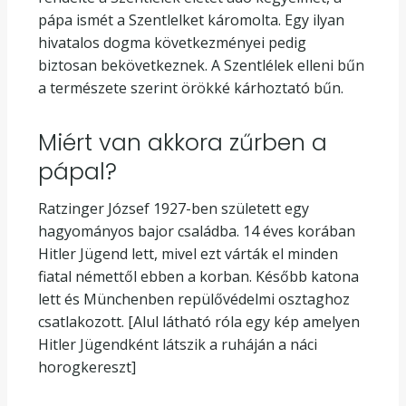
pápa ismét a Szentlelket káromolta. Egy ilyan
hivatalos dogma következményei pedig
biztosan bekövetkeznek. A Szentlélek elleni bűn
a természete szerint örökké kárhoztató bűn.
Miért van akkora zűrben a
pápal?
Ratzinger József 1927-ben született egy
hagyományos bajor családba. 14 éves korában
Hitler Jügend lett, mivel ezt várták el minden
fiatal némettől ebben a korban. Később katona
lett és Münchenben repülővédelmi osztaghoz
csatlakozott. [Alul látható róla egy kép amelyen
Hitler Jügendként látszik a ruháján a náci
horogkereszt]