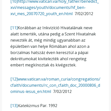
[10]
http://www.vatican.va/holy_father/benedict_
xvi/messages/youth/documents/hf_ben-
xvi_mes_20070720_youth_en.html
7/02/2012
[11]
Korábban az Inkvizíció Hivatalának neve
alatt ismerték, utána pedig a Szent Hivatalnak
nevezték át, még mindig ugyanabban az
épületben van helye Rómában ahol azon a
borzalmas hatszáz éven keresztül a pápai
dekrétumokat kivitelezték ahol rengeteg
embert megkínoztak és kivégeztek.
[12]
www.vatican.va/roman_curia/congregations/
cfaith/documents/rc_con_cfaith_doc_20000806_d
ominus-iesus_en.html
7/02/2012
[13]
Katekizmus
Par. 1992