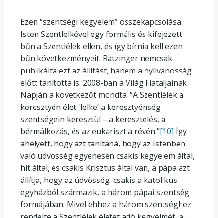
Ezen “szentségi kegyelem” összekapcsolása
Isten Szentlelkével egy formális és kifejezett
bűn a Szentlélek ellen, és így bírnia kell ezen
bűn következményeit. Ratzinger nemcsak
publikálta ezt az állítást, hanem a nyílvánosság
előtt tanította is. 2008-ban a Világ Fiataljainak
Napján a következőt mondta: “A Szentlélek a
keresztyén élet 'lelke’ a keresztyénség
szentségein keresztül – a keresztelés, a
bérmálkozás, és az eukarisztia révén.”
[10]
Így
ahelyett, hogy azt tanítaná, hogy az Istenben
való üdvösség egyenesen csakis kegyelem által,
hit által, és csakis Krisztus által van, a pápa azt
állítja, hogy az üdvösség csakis a katolikus
egyházból származik, a három pápai szentség
formájában. Mivel ehhez a három szentséghez
rendelte a Szentlélek életet adó kegyelmét, a