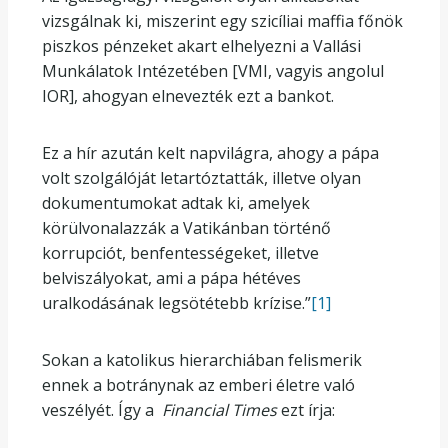
vizsgálnak ki, miszerint egy szicíliai maffia főnök
piszkos pénzeket akart elhelyezni a Vallási
Munkálatok Intézetében [VMI, vagyis angolul
IOR], ahogyan elnevezték ezt a bankot.
Ez a hír azután kelt napvilágra, ahogy a pápa
volt szolgálóját letartóztatták, illetve olyan
dokumentumokat adtak ki, amelyek
körülvonalazzák a Vatikánban történő
korrupciót, benfentességeket, illetve
belviszályokat, ami a pápa hétéves
uralkodásának legsötétebb krízise.”
[1]
Sokan a katolikus hierarchiában felismerik
ennek a botránynak az emberi életre való
veszélyét. Így a
Financial Times
ezt írja: