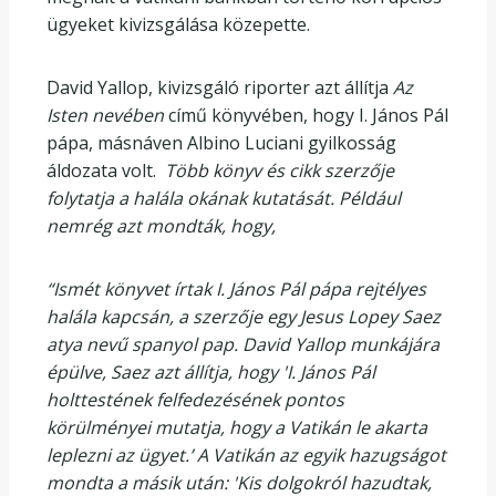
ügyeket kivizsgálása közepette.
David Yallop, kivizsgáló riporter azt állítja
Az
Isten nevében
című könyvében, hogy I. János Pál
pápa, másnáven Albino Luciani gyilkosság
áldozata volt.
Több könyv és cikk szerzője
folytatja a halála okának kutatását. Például
nemrég azt mondták, hogy,
“Ismét könyvet írtak I. János Pál pápa rejtélyes
halála kapcsán, a szerzője egy Jesus Lopey Saez
atya nevű spanyol pap. David Yallop munkájára
épülve, Saez azt állítja, hogy 'I. János Pál
holttestének felfedezésének pontos
körülményei mutatja, hogy a Vatikán le akarta
leplezni az ügyet.’ A Vatikán az egyik hazugságot
mondta a másik után: 'Kis dolgokról hazudtak,