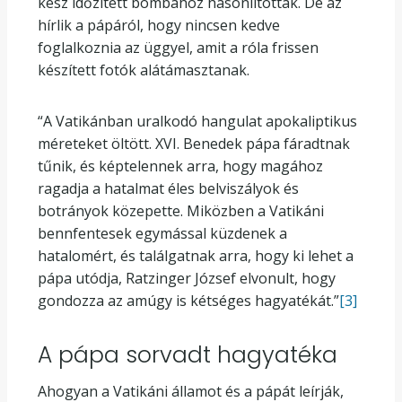
kész időzített bombához hasonlították. De az
hírlik a pápáról, hogy nincsen kedve
foglalkoznia az üggyel, amit a róla frissen
készített fotók alátámasztanak.
“A Vatikánban uralkodó hangulat apokaliptikus
méreteket öltött. XVI. Benedek pápa fáradtnak
tűnik, és képtelennek arra, hogy magához
ragadja a hatalmat éles belviszályok és
botrányok közepette. Miközben a Vatikáni
bennfentesek egymással küzdenek a
hatalomért, és találgatnak arra, hogy ki lehet a
pápa utódja, Ratzinger József elvonult, hogy
gondozza az amúgy is kétséges hagyatékát.”
[3]
A pápa sorvadt hagyatéka
Ahogyan a Vatikáni államot és a pápát leírják,