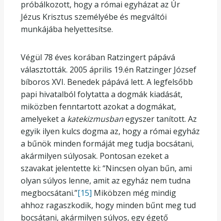
próbálkozott, hogy a római egyházat az Úr
Jézus Krisztus személyébe és megváltói
munkájába helyettesítse.
Végül 78 éves korában Ratzingert pápává
választották. 2005 április 19.én Ratzinger József
bíboros XVI. Benedek pápává lett. A legfelsőbb
papi hivatalból folytatta a dogmák kiadását,
miközben fenntartott azokat a dogmákat,
amelyeket a
katekizmusban
egyszer tanított. Az
egyik ilyen kulcs dogma az, hogy a római egyház
a bűnök minden formáját meg tudja bocsátani,
akármilyen súlyosak. Pontosan ezeket a
szavakat jelentette ki: “Nincsen olyan bűn, ami
olyan súlyos lenne, amit az egyház nem tudna
megbocsátani.”
[15]
Miköbzen még mindig
ahhoz ragaszkodik, hogy minden bűnt meg tud
bocsátani, akármilyen súlyos, egy égető