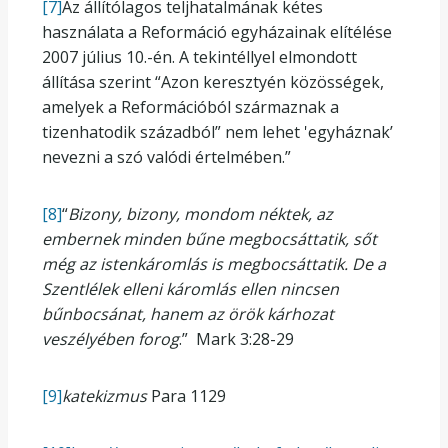
[7]
Az állítólagos teljhatalmának kétes
használata a Reformáció egyházainak elítélése
2007 július 10.-én. A tekintéllyel elmondott
állítása szerint “Azon keresztyén közösségek,
amelyek a Reformációból származnak a
tizenhatodik századból” nem lehet 'egyháznak’
nevezni a szó valódi értelmében.”
[8]
“
Bizony, bizony, mondom néktek, az
embernek minden bűne megbocsáttatik, sőt
még az istenkáromlás is megbocsáttatik. De a
Szentlélek elleni káromlás ellen nincsen
bűnbocsánat, hanem az örök kárhozat
veszélyében forog
.” Mark 3:28-29
[9]
katekizmus
Para 1129