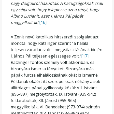
nagy dolgokról hazudtak. A hazugságoknak csak
egy célja volt: hogy leleplezze azt a tényt, hogy
Albino Lucianit, azaz I. János Pál pápát
meggyilkolták
.”
[16]
A Zenit nevű katolikus hírszerzői szolgálat azt
mondta, hogy Ratzinger szerint “a halála
teljesen váratlan volt… megválasztásának idején
I. János Pál teljesen egészséges volt.”
[17]
Ratzinger fontos személy volt akkoriban, és
bizonyára ismeri a tényeket. Bizonyára más
pápák furcsa elhalálozásának okát is ismerné.
Példának okáért itt szerepel csak néhány a sok
állítólagos pápai gyilkosság közül: VII. Istvánt
(896-897) megfolytották, IX. Istvánt (939-942)
feldarabolták, XII. Jánost (955-965)
meggyilkolták, VI. Benedeket (973-974) szintén
megfolytották, XIV. Jánost (984-984) vagy