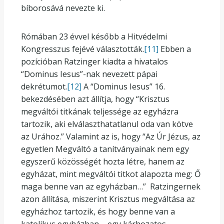
bíborosává nevezte ki.
Rómában 23 évvel később a Hitvédelmi
Kongresszus fejévé választották.
[11]
Ebben a
pozícióban Ratzinger kiadta a hivatalos
“Dominus Iesus”-nak nevezett pápai
dekrétumot.
[12]
A “Dominus Iesus” 16.
bekezdésében azt állítja, hogy “Krisztus
megváltói titkának teljessége az egyházra
tartozik, aki elválaszthatatlanul oda van kötve
az Urához.” Valamint az is, hogy “Az Úr Jézus, az
egyetlen Megváltó a tanítványainak nem egy
egyszerű közösségét hozta létre, hanem az
egyházat, mint megváltói titkot alapozta meg: Ő
maga benne van az egyházban…” Ratzingernek
azon állítása, miszerint Krisztus megváltása az
egyházhoz tartozik, és hogy benne van a