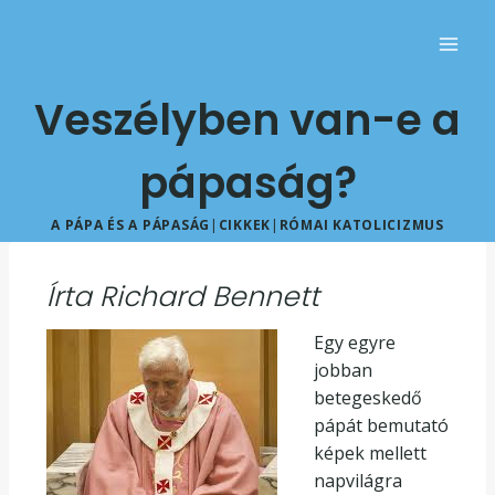
Veszélyben van-e a
pápaság?
A PÁPA ÉS A PÁPASÁG
|
CIKKEK
|
RÓMAI KATOLICIZMUS
Írta Richard Bennett
Egy egyre
jobban
betegeskedő
pápát bemutató
képek mellett
napvilágra