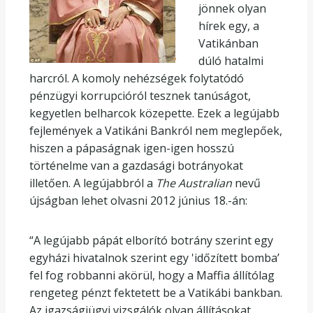
jönnek olyan
hírek egy, a
Vatikánban
dúló hatalmi
harcról. A komoly nehézségek folytatódó
pénzügyi korrupcióról tesznek tanúságot,
kegyetlen belharcok közepette. Ezek a legújabb
fejlemények a Vatikáni Bankról nem meglepőek,
hiszen a pápaságnak igen-igen hosszú
történelme van a gazdasági botrányokat
illetően. A legújabbról a
The Australian
nevű
újságban lehet olvasni 2012 június 18.-án:
“A legújabb pápát elborító botrány szerint egy
egyházi hivatalnok szerint egy 'időzített bomba’
fel fog robbanni akörül, hogy a Maffia állítólag
rengeteg pénzt fektetett be a Vatikábi bankban.
Az igazságiügyi vizsgálók olyan állításokat