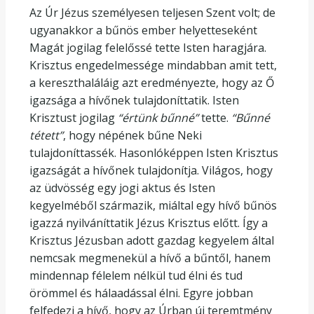
Az Úr Jézus személyesen teljesen Szent volt; de
ugyanakkor a bűnös ember helyetteseként
Magát jogilag felelőssé tette Isten haragjára.
Krisztus engedelmessége mindabban amit tett,
a kereszthaláláig azt eredményezte, hogy az Ő
igazsága a hívőnek tulajdoníttatik. Isten
Krisztust jogilag
“értünk bűnné”
tette.
“Bűnné
tétett”
, hogy népének bűne Neki
tulajdoníttassék. Hasonlóképpen Isten Krisztus
igazságát a hívőnek tulajdonítja. Világos, hogy
az üdvösség egy jogi aktus és Isten
kegyelméből származik, miáltal egy hívő bűnös
igazzá nyilváníttatik Jézus Krisztus előtt. Így a
Krisztus Jézusban adott gazdag kegyelem által
nemcsak megmenekül a hívő a bűntől, hanem
mindennap félelem nélkül tud élni és tud
örömmel és hálaadással élni. Egyre jobban
felfedezi a hívő, hogy az Úrban új teremtmény