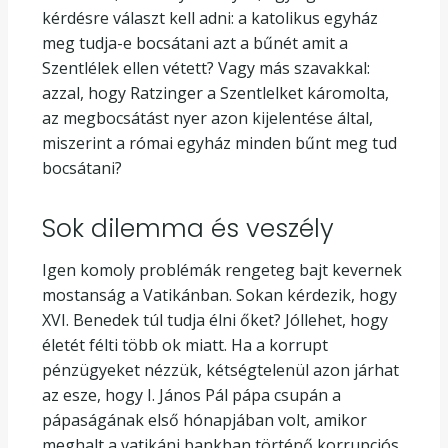
kérdésre választ kell adni: a katolikus egyház
meg tudja-e bocsátani azt a bűnét amit a
Szentlélek ellen vétett? Vagy más szavakkal:
azzal, hogy Ratzinger a Szentlelket káromolta,
az megbocsátást nyer azon kijelentése által,
miszerint a római egyház minden bűnt meg tud
bocsátani?
Sok dilemma és veszély
Igen komoly problémák rengeteg bajt kevernek
mostanság a Vatikánban. Sokan kérdezik, hogy
XVI. Benedek túl tudja élni őket? Jóllehet, hogy
életét félti több ok miatt. Ha a korrupt
pénzügyeket nézzük, kétségtelenül azon járhat
az esze, hogy I. János Pál pápa csupán a
pápaságának első hónapjában volt, amikor
meghalt a vatikáni bankban történő korrupciós