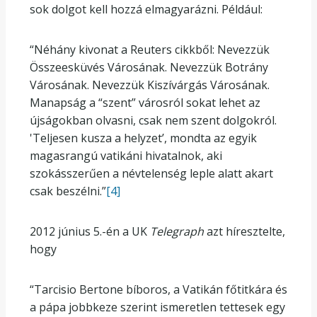
sok dolgot kell hozzá elmagyarázni. Például:
“Néhány kivonat a Reuters cikkből: Nevezzük
Összeesküvés Városának. Nevezzük Botrány
Városának. Nevezzük Kiszívárgás Városának.
Manapság a “szent” városról sokat lehet az
újságokban olvasni, csak nem szent dolgokról.
'Teljesen kusza a helyzet’, mondta az egyik
magasrangú vatikáni hivatalnok, aki
szokásszerűen a névtelenség leple alatt akart
csak beszélni.”
[4]
2012 június 5.-én a UK
Telegraph
azt híresztelte,
hogy
“Tarcisio Bertone bíboros, a Vatikán főtitkára és
a pápa jobbkeze szerint ismeretlen tettesek egy