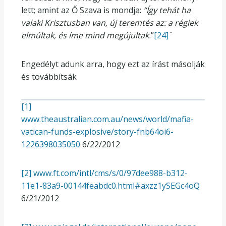
lett; amint az Ő Szava is mondja:
“Így tehát ha
valaki Krisztusban van, új teremtés az: a régiek
elmúltak, és íme mind megújultak
.
”
[24]
¨
Engedélyt adunk arra, hogy ezt az írást másolják
és továbbítsák
[1]
www.theaustralian.com.au/news/world/mafia-
vatican-funds-explosive/story-fnb64oi6-
1226398035050
6/22/2012
[2]
www.ft.com/intl/cms/s/0/97dee988-b312-
11e1-83a9-00144feabdc0.html#axzz1ySEGc4oQ
6/21/2012