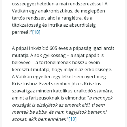
összeegyezhetetlen a mai rendszerezéssel. A
Vatikán egy anakronisztikus, de meglepően
tartós rendszer, ahol a ranglétra, és a
titokzatosság és intrika az absurditásig
permeál.”
[18]
A pápai Inkvizíció 605 éves a pápaság igazi arcát
mutatja. A sok gyilkosság – a saját pápáit is
belevéve – a történelmének hosszú évein
keresztül mutatja, hogy milyen az erkölcsisége.
A Vatikán egyetlen egy lelket sem nyert meg
Krisztushoz. Ezzel szemben Jézus Krisztus
szavai igaz minden katolikus uralkodó számára,
amint a farizeusoknak is elmondta: “
a mennyek
országát is elzárjátok az emerek elől, ti sem
mentek be abba, és nem hagyjátok bemenni
azokat, akik bemennének
.”
[19]