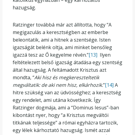
katolikus egyházban – egy kárhozatos
hazugság.
Ratzinger továbbá már azt állította, hogy “A
megigazulás a keresztségben az emberbe
beleontatik, ami a hitnek a szentsége. Isten
igazságát belénk oltja, ami minket bensőleg
igazzá tesz az Ő kegyelme révén.”
[13]
Ilyen
feltételezett belső igazság átadása egy szentség
által hazugság. A feltámadott Krisztus azt
mondta, “
Aki hisz és megkereszteltetik
megváltatik: de aki nem hisz, elkárhozik.
”
[14]
A
hitre szükség van az üdvösséghez; a keresztség
egy rendelet, ami utána következik. Így
Ratzinger dogmája, ami a “Dominus Iesus”-ban
kibontást nyer, hogy “a Krisztus megváltói
titkának teljessége” a római egyházra tartozik,
egy lélek kárhoztató hazugság. Ismét azzal