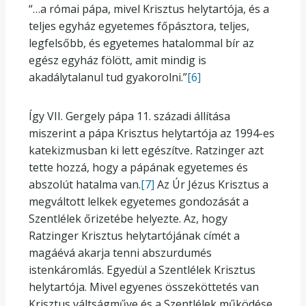
“…a római pápa, mivel Krisztus helytartója, és a
teljes egyház egyetemes főpásztora, teljes,
legfelsőbb, és egyetemes hatalommal bír az
egész egyház fölött, amit mindig is
akadálytalanul tud gyakorolni.”
[6]
Így VII. Gergely pápa 11. századi állítása
miszerint a pápa Krisztus helytartója az 1994-es
katekizmusban ki lett egészítve
.
Ratzinger azt
tette hozzá, hogy a pápának egyetemes és
abszolút hatalma van.
[7]
Az Úr Jézus Krisztus a
megváltott lelkek egyetemes gondozását a
Szentlélek őrizetébe helyezte. Az, hogy
Ratzinger Krisztus helytartójának címét a
magáévá akarja tenni abszurdumés
istenkáromlás. Egyedül a Szentlélek Krisztus
helytartója. Mivel egyenes összeköttetés van
Krisztus váltságműve és a Szentlélek működése