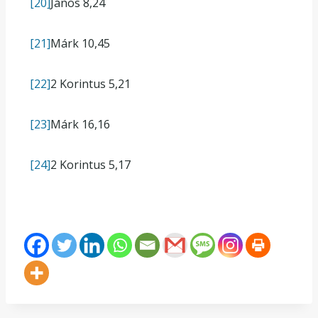
[20]
János 8,24
[21]
Márk 10,45
[22]
2 Korintus 5,21
[23]
Márk 16,16
[24]
2 Korintus 5,17