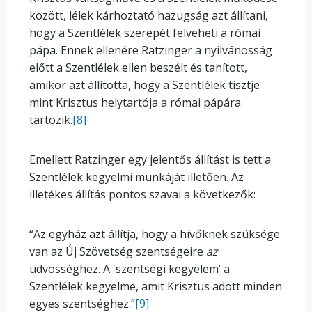
között, lélek kárhoztató hazugság azt állítani,
hogy a Szentlélek szerepét felveheti a római
pápa. Ennek ellenére Ratzinger a nyilvánosság
előtt a Szentlélek ellen beszélt és tanított,
amikor azt állította, hogy a Szentlélek tisztje
mint Krisztus helytartója a római pápára
tartozik.
[8]
Emellett Ratzinger egy jelentős állítást is tett a
Szentlélek kegyelmi munkáját illetően. Az
illetékes állítás pontos szavai a következők:
“Az egyház azt állítja, hogy a hívőknek szüksége
van az Új Szövetség szentségeire
az
üdvösséghez. A 'szentségi kegyelem’ a
Szentlélek kegyelme, amit Krisztus adott minden
egyes szentséghez.”
[9]