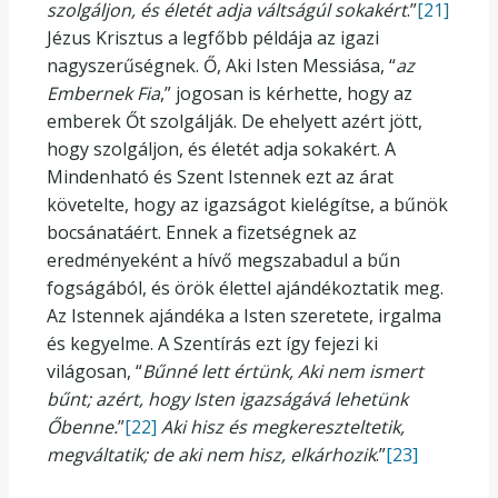
szolgáljon, és életét adja váltságúl sokakért
.”
[21]
Jézus Krisztus a legfőbb példája az igazi
nagyszerűségnek. Ő, Aki Isten Messiása, “
az
Embernek Fia
,” jogosan is kérhette, hogy az
emberek Őt szolgálják. De ehelyett azért jött,
hogy szolgáljon, és életét adja sokakért. A
Mindenható és Szent Istennek ezt az árat
követelte, hogy az igazságot kielégítse, a bűnök
bocsánatáért. Ennek a fizetségnek az
eredményeként a hívő megszabadul a bűn
fogságából, és örök élettel ajándékoztatik meg.
Az Istennek ajándéka a Isten szeretete, irgalma
és kegyelme. A Szentírás ezt így fejezi ki
világosan, “
Bűnné lett értünk, Aki nem ismert
bűnt; azért, hogy Isten igazságává lehetünk
Őbenne
.
”
[22]
Aki hisz és megkereszteltetik,
megváltatik; de aki nem hisz, elkárhozik
.”
[23]