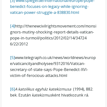
[3]
www.spiegel.de/international/europe/pope-
benedict-focuses-on-legacy-while-ignoring-
vatican-power-struggle-a-838830.html
[4]
http://thenewcivilrightsmovement.com/monsi
gnors-mutiny-shocking-report-details-vatican-
pope-in-turmoil/politics/2012/02/14/34724
6/22/2012
[5]
www.telegraph.co.uk/news/worldnews/europ
e/vaticancityandholysee/9312016/Vatican-
secretary-of-state-says-Pope-Benedict-XVI-
victim-of-ferocious-attacks.html
[6]
A katolikus egyház katekizmusa
(1994), 882.
bek. Ezután
katekizmus
ként hivatkozunk rá.