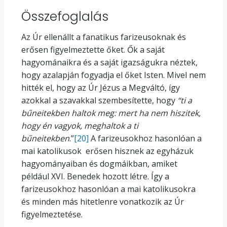
Összefoglalás
Az Úr ellenállt a fanatikus farizeusoknak és
erősen figyelmeztette őket. Ők a saját
hagyománaikra és a saját igazságukra néztek,
hogy azalapján fogyadja el őket Isten. Mivel nem
hitték el, hogy az Úr Jézus a Megváltó, így
azokkal a szavakkal szembesítette, hogy
“ti a
bűneitekben haltok meg: mert ha nem hiszitek,
hogy én vagyok, meghaltok a ti
bűneitekben
.”
[20]
A farizeusokhoz hasonlóan a
mai katolikusok erősen hisznek az egyházuk
hagyományaiban és dogmáikban, amiket
például XVI. Benedek hozott létre. Így a
farizeusokhoz hasonlóan a mai katolikusokra
és minden más hitetlenre vonatkozik az Úr
figyelmeztetése.