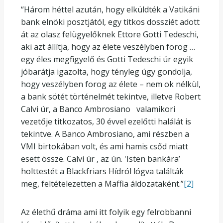
“Három héttel azután, hogy elküldték a Vatikáni
bank elnöki posztjától, egy titkos dossziét adott
át az olasz felügyelőknek Ettore Gotti Tedeschi,
aki azt állítja, hogy az élete veszélyben forog …
egy éles megfigyelő és Gotti Tedeschi úr egyik
jóbarátja igazolta, hogy tényleg úgy gondolja,
hogy veszélyben forog az élete – nem ok nélkül,
a bank sötét történelmét tekintve, illetve Robert
Calvi úr, a Banco Ambrosiano valamikori
vezetője titkozatos, 30 évvel ezelőtti halálát is
tekintve. A Banco Ambrosiano, ami részben a
VMI birtokában volt, és ami hamis csőd miatt
esett össze. Calvi úr , az ún. 'Isten bankára’
holttestét a Blackfriars Hídról lógva találták
meg, feltételezetten a Maffia áldozataként.”
[2]
Az élethű dráma ami itt folyik egy felrobbanni