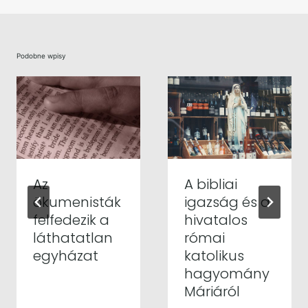
Podobne wpisy
Az
A bibliai
ökumenisták
igazság és a
felfedezik a
hivatalos
láthatatlan
római
egyházat
katolikus
hagyomány
Máriáról