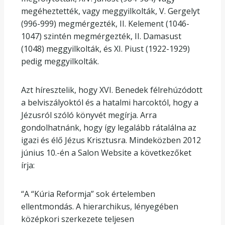
megéheztették, vagy meggyilkolták, V. Gergelyt
(996-999) megmérgezték, II. Kelement (1046-
1047) szintén megmérgezték, II. Damasust
(1048) meggyilkolták, és XI. Piust (1922-1929)
pedig meggyilkolták.
Azt híresztelik, hogy XVI. Benedek félrehúzódott
a belviszályoktól és a hatalmi harcoktól, hogy a
Jézusról szóló könyvét megírja. Arra
gondolhatnánk, hogy így legalább rátalálna az
igazi és élő Jézus Krisztusra. Mindeközben 2012
június 10.-én a Salon Website a következőket
írja:
“A “Kúria Reformja” sok értelemben
ellentmondás. A hierarchikus, lényegében
középkori szerkezete teljesen