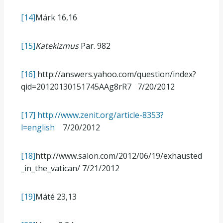
[14]
Márk 16,16
[15]
Katekizmus
Par. 982
[16]
http://answers.yahoo.com/question/index?
qid=20120130151745AAg8rR7 7/20/2012
[17]
http://www.zenit.org/article-8353?
l=english
7/20/2012
[18]
http://www.salon.com/2012/06/19/exhausted
_in_the_vatican/ 7/21/2012
[19]
Máté 23,13