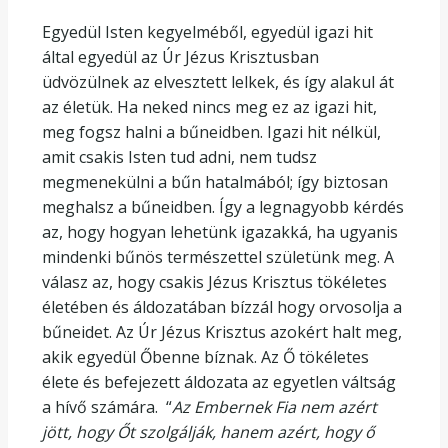
Egyedül Isten kegyelméből, egyedül igazi hit
által egyedül az Úr Jézus Krisztusban
üdvözülnek az elvesztett lelkek, és így alakul át
az életük. Ha neked nincs meg ez az igazi hit,
meg fogsz halni a bűneidben. Igazi hit nélkül,
amit csakis Isten tud adni, nem tudsz
megmenekülni a bűn hatalmából; így biztosan
meghalsz a bűneidben. Így a legnagyobb kérdés
az, hogy hogyan lehetünk igazakká, ha ugyanis
mindenki bűnös természettel születünk meg. A
válasz az, hogy csakis Jézus Krisztus tökéletes
életében és áldozatában bízzál hogy orvosolja a
bűneidet. Az Úr Jézus Krisztus azokért halt meg,
akik egyedül Őbenne bíznak. Az Ő tökéletes
élete és befejezett áldozata az egyetlen váltság
a hívő számára. “
Az Embernek Fia nem azért
jött, hogy Őt szolgálják, hanem azért, hogy ő