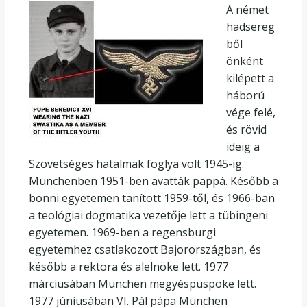
A német
hadsereg
ből
önként
kilépett a
háború
vége felé,
és rövid
ideig a
Szövetséges hatalmak foglya volt 1945-ig.
Münchenben 1951-ben avatták pappá. Később a
bonni egyetemen tanított 1959-től, és 1966-ban
a teológiai dogmatika vezetője lett a tübingeni
egyetemen. 1969-ben a regensburgi
egyetemhez csatlakozott Bajorországban, és
később a rektora és alelnöke lett. 1977
márciusában München megyéspüspöke lett.
1977 júniusában VI. Pál pápa München