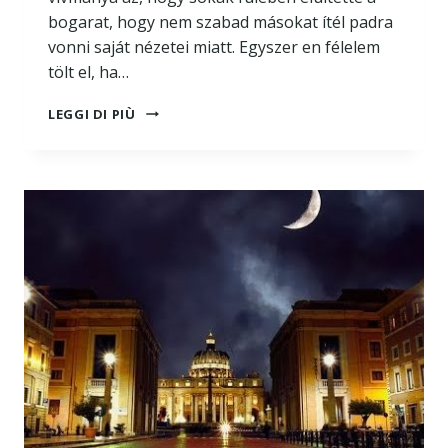
bogarat, hogy nem szabad másokat ítél padra
vonni saját nézetei miatt. Egyszer en félelem
tölt el, ha…
AZ
LEGGI DI PIÙ
ÖKUMENIZMUS
VESZÉLYEI,
AVAGY
MERRE
TART
MA
A
NEOEVANGELIKÁL
MOZGALOM?