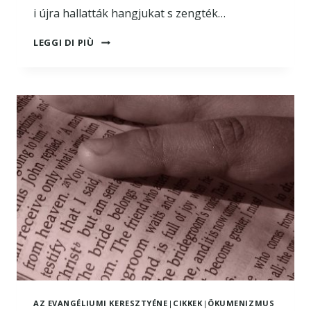
i újra hallatták hangjukat s zengték…
ÖKUMENÉ…
LEGGI DI PIÙ
ÖKUMENÉ…
ÖKUMENÉ…
AZ EVANGÉLIUMI KERESZTYÉNE
|
CIKKEK
|
ÖKUMENIZMUS