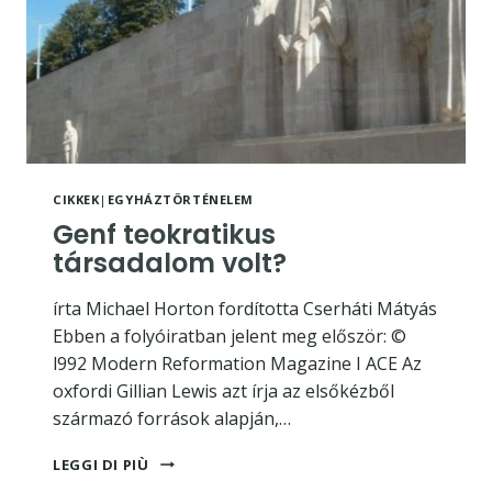
CIKKEK
|
EGYHÁZTÖRTÉNELEM
Genf teokratikus
társadalom volt?
írta Michael Horton fordította Cserháti Mátyás
Ebben a folyóiratban jelent meg először: ©
l992 Modern Reformation Magazine I ACE Az
oxfordi Gillian Lewis azt írja az elsőkézből
származó források alapján,…
GENF
LEGGI DI PIÙ
TEOKRATIKUS