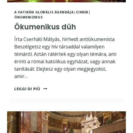
A VATIKÁN GLOBÁLIS ÁGENDÁJA
|
CIKKEK
|
ÖKUMENIZMUS
Ökumenikus düh
Írta Cserháti Mátyás, hírhedt antiökumenista
Beszélgetsz egy hív társaddal valamilyen
témáról. Aztán rátértek egy olyan témára, ami
érinti a római katolikus egyházat, vagy annak
tanítását. Elejtesz egy olyan megjegyzést,
amir…
ÖKUMENIKUS
LEGGI DI PIÙ
DÜH