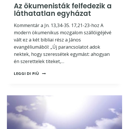
Az ökumenisták felfedezik a
láthatatlan egyházat
Kommentár a Jn. 13,34-35. 17,21-23-hoz A
modern ökumenikus mozgalom szállóigéjévé
vált ez a két bibliai rész a János
evangéliumából: „Új parancsolatot adok
nektek, hogy szeressétek egymást: ahogyan
én szerettelek titeket,…
AZ
LEGGI DI PIÙ
ÖKUMENISTÁK
FELFEDEZIK
A
LÁTHATATLAN
EGYHÁZAT