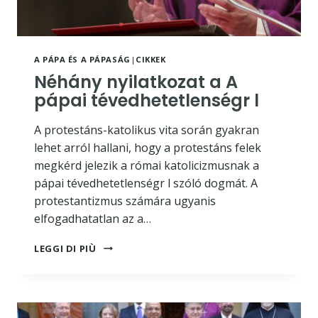
A PÁPA ÉS A PÁPASÁG
|
CIKKEK
Néhány nyilatkozat a A
pápai tévedhetetlenségr l
A protestáns-katolikus vita során gyakran
lehet arról hallani, hogy a protestáns felek
megkérd jelezik a római katolicizmusnak a
pápai tévedhetetlenségr l szóló dogmát. A
protestantizmus számára ugyanis
elfogadhatatlan az a…
NÉHÁNY
LEGGI DI PIÙ
NYILATKOZAT
A
A
PÁPAI
TÉVEDHETETLENSÉGR