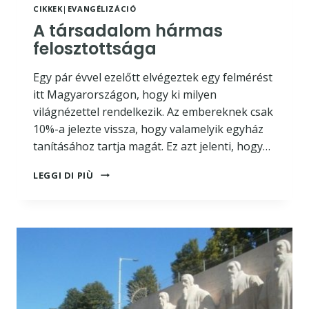
CIKKEK
|
EVANGÉLIZÁCIÓ
A társadalom hármas
felosztottsága
Egy pár évvel ezelőtt elvégeztek egy felmérést
itt Magyarországon, hogy ki milyen
világnézettel rendelkezik. Az embereknek csak
10%-a jelezte vissza, hogy valamelyik egyház
tanításához tartja magát. Ez azt jelenti, hogy…
A
LEGGI DI PIÙ
TÁRSADALOM
HÁRMAS
FELOSZTOTTSÁGA