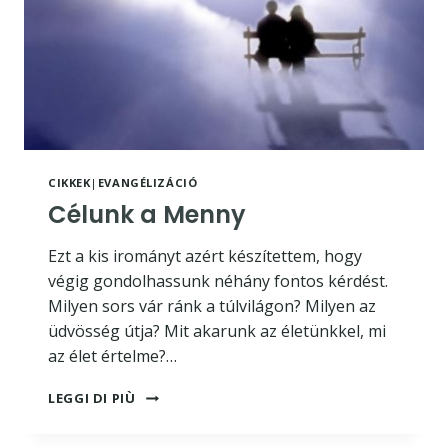
CIKKEK
|
EVANGÉLIZÁCIÓ
Célunk a Menny
Ezt a kis irományt azért készítettem, hogy
végig gondolhassunk néhány fontos kérdést.
Milyen sors vár ránk a túlvilágon? Milyen az
üdvösség útja? Mit akarunk az életünkkel, mi
az élet értelme?…
CÉLUNK
LEGGI DI PIÙ
A
MENNY