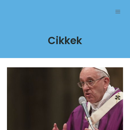
Przejdź
do
treści
Cikkek