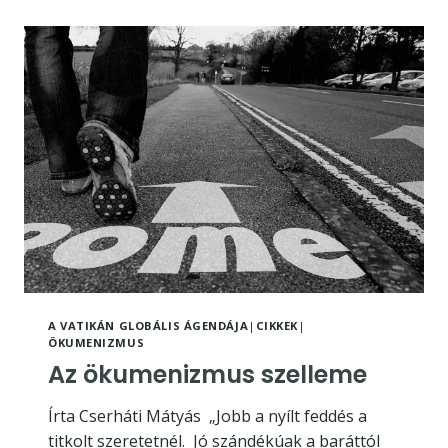
A VATIKÁN GLOBÁLIS ÁGENDÁJA
|
CIKKEK
|
ÖKUMENIZMUS
Az ökumenizmus szelleme
Írta Cserháti Mátyás „Jobb a nyílt feddés a
titkolt szeretetnél. Jó szándékúak a baráttól