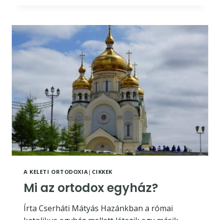
TÁRSADALOM
VOLT?
A KELETI ORTODOXIA
|
CIKKEK
Mi az ortodox egyház?
Írta Cserháti Mátyás Hazánkban a római