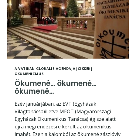
A VATIKÁN GLOBÁLIS ÁGENDÁJA
|
CIKKEK
|
ÖKUMENIZMUS
Ökumené… ökumené…
ökumené…
Ezév januárjában, az EVT (Egyházak
Világtanácsa)illetve MEÖT (Magyarországi
Egyházak Ökumenikus Tanácsa) égisze alatt
újra megrendezésre került az ökumenikus
imahét. Ezen alkalomból az ökumené zászlóviv