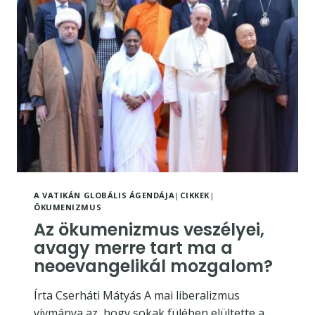
L
A VATIKÁN GLOBÁLIS ÁGENDÁJA
|
CIKKEK
|
ÖKUMENIZMUS
Az ökumenizmus veszélyei,
avagy merre tart ma a
neoevangelikál mozgalom?
Írta Cserháti Mátyás A mai liberalizmus
vívmánya az, hogy sokak fülében elültette a