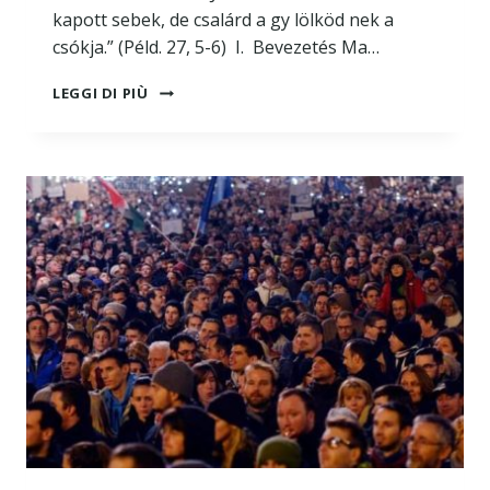
kapott sebek, de csalárd a gy lölköd nek a
csókja.” (Péld. 27, 5-6) I. Bevezetés Ma…
AZ
LEGGI DI PIÙ
ÖKUMENIZMUS
SZELLEME