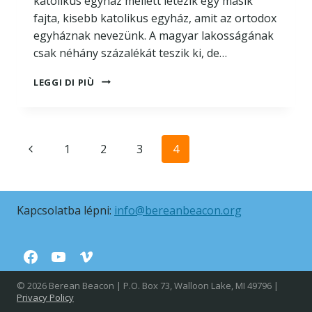
katolikus egyház mellett létezik egy másik
fajta, kisebb katolikus egyház, amit az ortodox
egyháznak nevezünk. A magyar lakosságának
csak néhány százalékát teszik ki, de…
MI
LEGGI DI PIÙ
AZ
ORTODOX
EGYHÁZ?
Nawigacja
Poprzednia
1
2
3
4
strony
strona
Kapcsolatba lépni:
info@bereanbeacon.org
© 2026 Berean Beacon | P.O. Box 73, Walloon Lake, MI 49796 |
Privacy Policy