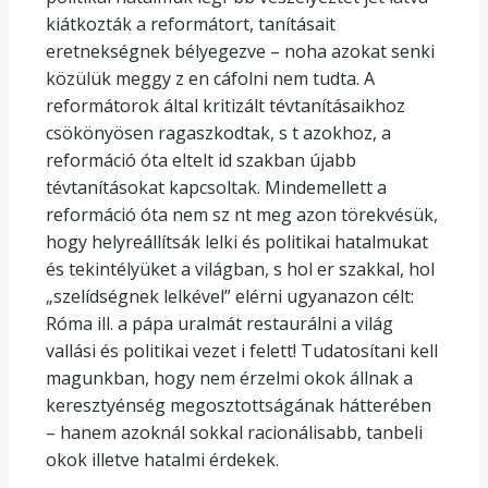
kiátkozták a reformátort, tanításait
eretnekségnek bélyegezve – noha azokat senki
közülük meggy z en cáfolni nem tudta. A
reformátorok által kritizált tévtanításaikhoz
csökönyösen ragaszkodtak, s t azokhoz, a
reformáció óta eltelt id szakban újabb
tévtanításokat kapcsoltak. Mindemellett a
reformáció óta nem sz nt meg azon törekvésük,
hogy helyreállítsák lelki és politikai hatalmukat
és tekintélyüket a világban, s hol er szakkal, hol
„szelídségnek lelkével” elérni ugyanazon célt:
Róma ill. a pápa uralmát restaurálni a világ
vallási és politikai vezet i felett! Tudatosítani kell
magunkban, hogy nem érzelmi okok állnak a
keresztyénség megosztottságának hátterében
– hanem azoknál sokkal racionálisabb, tanbeli
okok illetve hatalmi érdekek.