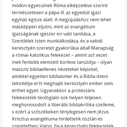
módon egyesülnek Róma elképzelése szerint
természetesen a pápa ill. az egyedüli igazi
egyház égisze alatt. A megújuláshoz nem lehet
másképpen eljutni, mint az evangélium
igazságának igeszer en való tanítása, a
Szentlélek Isten munkálkodása, és a valódi
keresztyén szeretet gyakorlása által! Manapság
a római-katolikus felekezet – amint azt vezet
inek fentebb elemzett körleve tanúsítja – olyan
masszív bibliaellenes nézeteket képvisel,
amikkel egyetlen bibliaismer és a Biblia isteni
tekintélye el tt meghajló keresztyén ember sem
érthet egyet. Ugyanakkor a protestáns
felekezetek teológiáin sok helyen teljesen
meghonosodott a liberális bibliakritika szelleme,
s ezért a szószékeken ténylegesen nem Jézus
Krisztus evangéliuma hirdettetik tisztán és
szeretetben. Vajon, ha e keresztyén felekezetek,