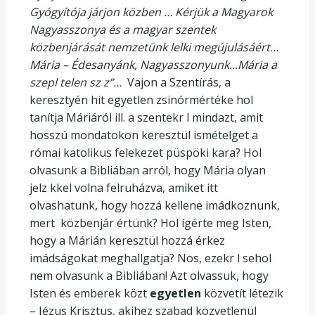
Gyógyítója járjon közben … Kérjük a Magyarok
Nagyasszonya és a magyar szentek
közbenjárását nemzetünk lelki megújulásáért…
Mária – Édesanyánk, Nagyasszonyunk…Mária a
szepl telen sz z”…
Vajon a Szentírás, a
keresztyén hit egyetlen zsinórmértéke hol
tanítja Máriáról ill. a szentekr l mindazt, amit
hosszú mondatokon keresztül ismételget a
római katolikus felekezet püspöki kara? Hol
olvasunk a Bibliában arról, hogy Mária olyan
jelz kkel volna felruházva, amiket itt
olvashatunk, hogy hozzá kellene imádkoznunk,
mert közbenjár értünk? Hol ígérte meg Isten,
hogy a Márián keresztül hozzá érkez
imádságokat meghallgatja? Nos, ezekr l sehol
nem olvasunk a Bibliában! Azt olvassuk, hogy
Isten és emberek közt
egyetlen
közvetít létezik
– Jézus Krisztus, akihez szabad közvetlenül