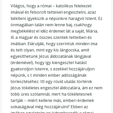
Világos, hogy a római – katolikus felekezet
imáival és felsorolt tetteivel engesztelni, azaz
békíteni igyekszik a népünkre haragvó Istent. Ez
önmagában talán nem lenne baj, csakhogy
megbékélést el idéz érdemet lát a saját, Mária,
ill. a magyar és összes szentek tetteiben és
imáiban. Elárulják, hogy szerintük minden ima
és tett olyan, mint egy kis lángocska, amit
egyesíthetünk Jézus áldozatának lángjával
(érdemével), hogy így kiengesztel hatást
gyakoroljon Istenre, s ezekkel hozzájáruljon
népünk, s t minden ember adósságának
törlesztéséhez. Itt egy rövid utalás történik
Jézus tökéletes engesztel áldozatára, ám ez nem
több üres szólamnál, mert ha tökéletesnek
tartják – miért kellene más, emberi érdemek
sokaságával még hozzájárulni? Ebben az