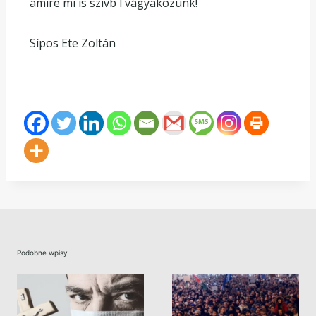
amire mi is szívb l vágyakozunk!
Sípos Ete Zoltán
Podobne wpisy