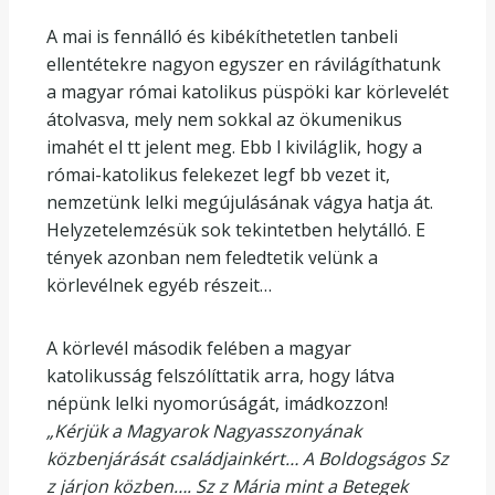
A mai is fennálló és kibékíthetetlen tanbeli
ellentétekre nagyon egyszer en rávilágíthatunk
a magyar római katolikus püspöki kar körlevelét
átolvasva, mely nem sokkal az ökumenikus
imahét el tt jelent meg. Ebb l kiviláglik, hogy a
római-katolikus felekezet legf bb vezet it,
nemzetünk lelki megújulásának vágya hatja át.
Helyzetelemzésük sok tekintetben helytálló. E
tények azonban nem feledtetik velünk a
körlevélnek egyéb részeit…
A körlevél második felében a magyar
katolikusság felszólíttatik arra, hogy látva
népünk lelki nyomorúságát, imádkozzon!
„Kérjük a Magyarok Nagyasszonyának
közbenjárását családjainkért… A Boldogságos Sz
z járjon közben…. Sz z Mária mint a Betegek