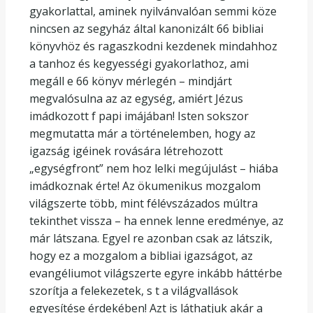
gyakorlattal, aminek nyilvánvalóan semmi köze
nincsen az segyház által kanonizált 66 bibliai
könyvhöz és ragaszkodni kezdenek mindahhoz
a tanhoz és kegyességi gyakorlathoz, ami
megáll e 66 könyv mérlegén – mindjárt
megvalósulna az az egység, amiért Jézus
imádkozott f papi imájában! Isten sokszor
megmutatta már a történelemben, hogy az
igazság igéinek rovására létrehozott
„egységfront” nem hoz lelki megújulást – hiába
imádkoznak érte! Az ökumenikus mozgalom
világszerte több, mint félévszázados múltra
tekinthet vissza – ha ennek lenne eredménye, az
már látszana. Egyel re azonban csak az látszik,
hogy ez a mozgalom a bibliai igazságot, az
evangéliumot világszerte egyre inkább háttérbe
szorítja a felekezetek, s t a világvallások
egyesítése érdekében! Azt is láthatjuk akár a