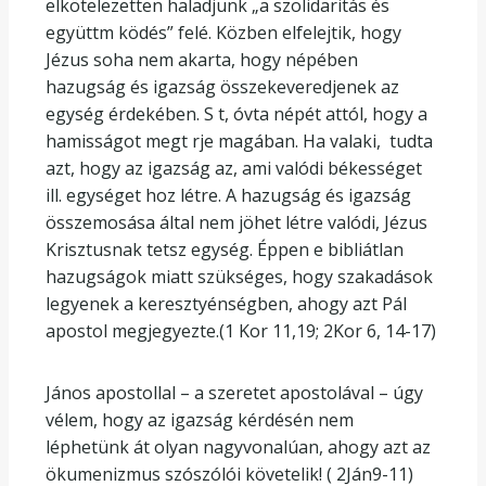
elkötelezetten haladjunk „a szolidaritás és
együttm ködés” felé. Közben elfelejtik, hogy
Jézus soha nem akarta, hogy népében
hazugság és igazság összekeveredjenek az
egység érdekében. S t, óvta népét attól, hogy a
hamisságot megt rje magában. Ha valaki, tudta
azt, hogy az igazság az, ami valódi békességet
ill. egységet hoz létre. A hazugság és igazság
összemosása által nem jöhet létre valódi, Jézus
Krisztusnak tetsz egység. Éppen e bibliátlan
hazugságok miatt szükséges, hogy szakadások
legyenek a keresztyénségben, ahogy azt Pál
apostol megjegyezte.(1 Kor 11,19; 2Kor 6, 14-17)
János apostollal – a szeretet apostolával – úgy
vélem, hogy az igazság kérdésén nem
léphetünk át olyan nagyvonalúan, ahogy azt az
ökumenizmus szószólói követelik! ( 2Ján9-11)