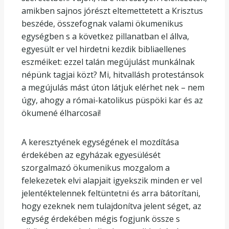
amikben sajnos jórészt eltemettetett a Krisztus
beszéde, összefognak valami ökumenikus
egységben s a következ pillanatban el állva,
egyesült er vel hirdetni kezdik bibliaellenes
eszméiket: ezzel talán megújulást munkálnak
népünk tagjai közt? Mi, hitvallásh protestánsok
a megújulás mást úton látjuk elérhet nek – nem
úgy, ahogy a római-katolikus püspöki kar és az
ökumené élharcosai!
A keresztyének egységének el mozdítása
érdekében az egyházak egyesülését
szorgalmazó ökumenikus mozgalom a
felekezetek elvi alapjait igyekszik minden er vel
jelentéktelennek feltüntetni és arra bátorítani,
hogy ezeknek nem tulajdonítva jelent séget, az
egység érdekében mégis fogjunk össze s