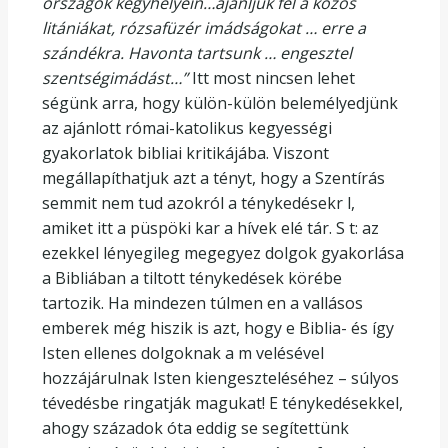
országok kegyhelyein…ajánljuk fel a közös
litániákat, rózsafüzér imádságokat … erre a
szándékra. Havonta tartsunk … engesztel
szentségimádást…”
Itt most nincsen lehet
ségünk arra, hogy külön-külön belemélyedjünk
az ajánlott római-katolikus kegyességi
gyakorlatok bibliai kritikájába. Viszont
megállapíthatjuk azt a tényt, hogy a Szentírás
semmit nem tud azokról a ténykedésekr l,
amiket itt a püspöki kar a hívek elé tár. S t: az
ezekkel lényegileg megegyez dolgok gyakorlása
a Bibliában a tiltott ténykedések körébe
tartozik. Ha mindezen túlmen en a vallásos
emberek még hiszik is azt, hogy e Biblia- és így
Isten ellenes dolgoknak a m velésével
hozzájárulnak Isten kiengeszteléséhez – súlyos
tévedésbe ringatják magukat! E ténykedésekkel,
ahogy századok óta eddig se segítettünk