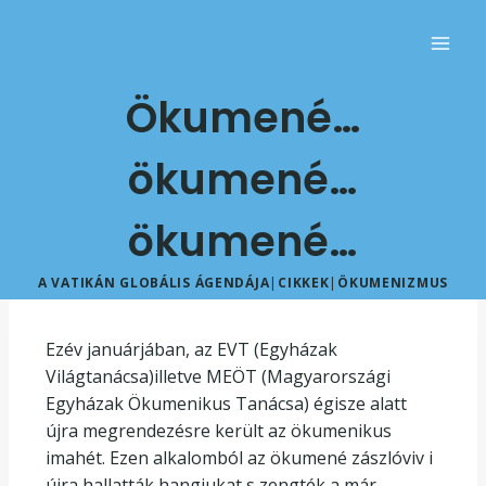
Ökumené…
ökumené…
ökumené…
A VATIKÁN GLOBÁLIS ÁGENDÁJA
|
CIKKEK
|
ÖKUMENIZMUS
Ezév januárjában, az EVT (Egyházak
Világtanácsa)illetve MEÖT (Magyarországi
Egyházak Ökumenikus Tanácsa) égisze alatt
újra megrendezésre került az ökumenikus
imahét. Ezen alkalomból az ökumené zászlóviv i
újra hallatták hangjukat s zengték a már