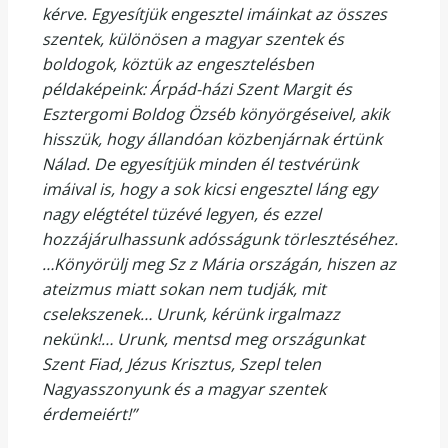
kérve. Egyesítjük engesztel imáinkat az összes
szentek, különösen a magyar szentek és
boldogok, köztük az engesztelésben
példaképeink: Árpád-házi Szent Margit és
Esztergomi Boldog Özséb könyörgéseivel, akik
hisszük, hogy állandóan közbenjárnak értünk
Nálad. De egyesítjük minden él testvérünk
imáival is, hogy a sok kicsi engesztel láng egy
nagy elégtétel tüzévé legyen, és ezzel
hozzájárulhassunk adósságunk törlesztéséhez.
…Könyörülj meg Sz z Mária országán, hiszen az
ateizmus miatt sokan nem tudják, mit
cselekszenek… Urunk, kérünk irgalmazz
nekünk!… Urunk, mentsd meg országunkat
Szent Fiad, Jézus Krisztus, Szepl telen
Nagyasszonyunk és a magyar szentek
érdemeiért!”