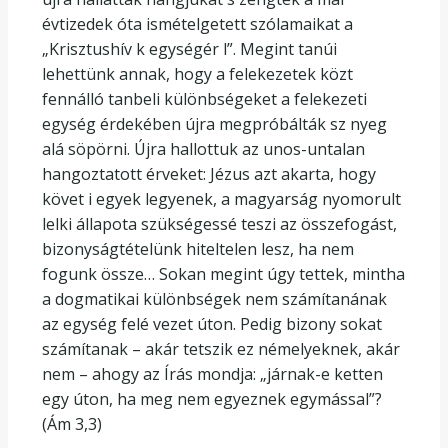
évtizedek óta ismételgetett szólamaikat a
„Krisztushív k egységér l”. Megint tanúi
lehettünk annak, hogy a felekezetek közt
fennálló tanbeli különbségeket a felekezeti
egység érdekében újra megpróbálták sz nyeg
alá söpörni. Újra hallottuk az unos-untalan
hangoztatott érveket: Jézus azt akarta, hogy
követ i egyek legyenek, a magyarság nyomorult
lelki állapota szükségessé teszi az összefogást,
bizonyságtételünk hiteltelen lesz, ha nem
fogunk össze… Sokan megint úgy tettek, mintha
a dogmatikai különbségek nem számítanának
az egység felé vezet úton. Pedig bizony sokat
számítanak – akár tetszik ez némelyeknek, akár
nem – ahogy az Írás mondja: „járnak-e ketten
egy úton, ha meg nem egyeznek egymással”?
(Ám 3,3)