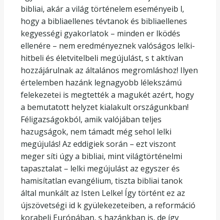
bibliai, akár a világ történelem eseményeib l,
hogy a bibliaellenes tévtanok és bibliaellenes
kegyességi gyakorlatok – minden er lködés
ellenére – nem eredményeznek valóságos lelki-
hitbeli és életvitelbeli megújulást, s t aktívan
hozzájárulnak az általános megromláshoz! Ilyen
értelemben hazánk legnagyobb lélekszámú
felekezetei is megtették a magukét azért, hogy
a bemutatott helyzet kialakult országunkban!
Féligazságokból, amik valójában teljes
hazugságok, nem támadt még sehol lelki
megújulás! Az eddigiek során – ezt viszont
meger síti úgy a bibliai, mint világtörténelmi
tapasztalat – lelki megújulást az egyszer és
hamisítatlan evangélium, tiszta bibliai tanok
által munkált az Isten Lelke! Így történt ez az
újszövetségi id k gyülekezeteiben, a reformáció
korabeli Európában, s hazánkban is, de így