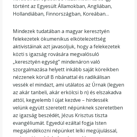
történt az Egyesült Államokban, Angliában,
Hollandiában, Finnországban, Koreában…
Mindezek tudatában a magyar keresztyén
felekezetek ökumenikus elkötelezettség
aktivistáinak azt javasoljuk, hogy a felekezetek
közti s igazság rovására megvalósuló
„keresztyén egység” mindenáron való
szorgalmazása helyett inkább saját köreikben
nézzenek körül! B nbánattal és radikálisan
vessék el mindazt, ami utálatos az Úrnak (legyen
az akár tanbeli, akár erkölcsi b n) és elszakadva
attól, kegyelemb l újat kezdve – hirdessék
velünk együtt szeretett népünknek szeretetben
az igazság beszédét, Jézus Krisztus tiszta
evangéliumát. Egyedül ezáltal fogja Isten
megajándékozni népünket lelki megújulással,