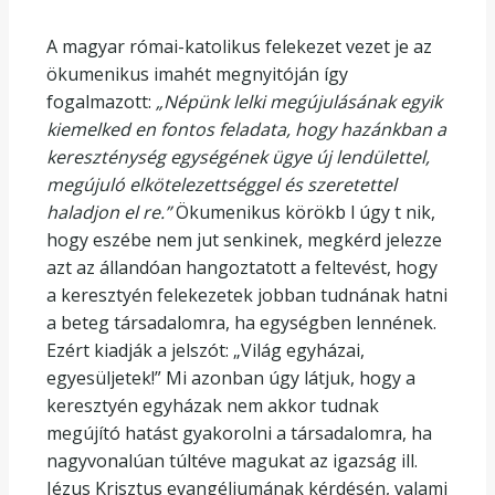
A magyar római-katolikus felekezet vezet je az
ökumenikus imahét megnyitóján így
fogalmazott:
„Népünk lelki megújulásának egyik
kiemelked en fontos feladata, hogy hazánkban a
kereszténység egységének ügye új lendülettel,
megújuló elkötelezettséggel és szeretettel
haladjon el re.”
Ökumenikus körökb l úgy t nik,
hogy eszébe nem jut senkinek, megkérd jelezze
azt az állandóan hangoztatott a feltevést, hogy
a keresztyén felekezetek jobban tudnának hatni
a beteg társadalomra, ha egységben lennének.
Ezért kiadják a jelszót: „Világ egyházai,
egyesüljetek!” Mi azonban úgy látjuk, hogy a
keresztyén egyházak nem akkor tudnak
megújító hatást gyakorolni a társadalomra, ha
nagyvonalúan túltéve magukat az igazság ill.
Jézus Krisztus evangéliumának kérdésén, valami