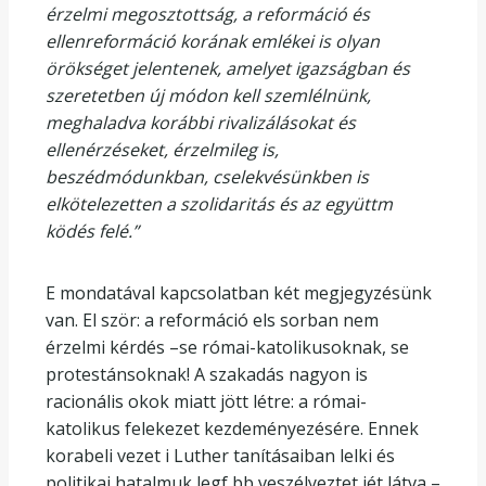
érzelmi megosztottság, a reformáció és
ellenreformáció korának emlékei is olyan
örökséget jelentenek, amelyet igazságban és
szeretetben új módon kell szemlélnünk,
meghaladva korábbi rivalizálásokat és
ellenérzéseket, érzelmileg is,
beszédmódunkban, cselekvésünkben is
elkötelezetten a szolidaritás és az együttm
ködés felé.”
E mondatával kapcsolatban két megjegyzésünk
van. El ször: a reformáció els sorban nem
érzelmi kérdés –se római-katolikusoknak, se
protestánsoknak! A szakadás nagyon is
racionális okok miatt jött létre: a római-
katolikus felekezet kezdeményezésére. Ennek
korabeli vezet i Luther tanításaiban lelki és
politikai hatalmuk legf bb veszélyeztet jét látva –