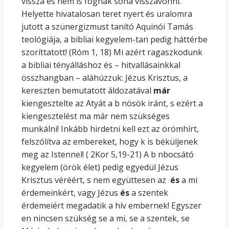
vissza és nem is fognak soha visszavonni.
Helyette hivatalosan teret nyert és uralomra
jutott a szünergizmust tanító Aquinói Tamás
teológiája, a bibliai kegyelem-tan pedig háttérbe
szoríttatott! (Róm 1, 18) Mi azért ragaszkodunk
a bibliai tényálláshoz és – hitvallásainkkal
összhangban – aláhúzzuk: Jézus Krisztus, a
kereszten bemutatott áldozatával
már
kiengesztelte az Atyát a b nösök iránt, s ezért a
kiengesztelést ma már nem szükséges
munkálni! Inkább hirdetni kell ezt az örömhírt,
felszólítva az embereket, hogy k is béküljenek
meg az Istennel! ( 2Kor 5,19-21) A b nbocsátó
kegyelem (örök élet) pedig egyedül Jézus
Krisztus véréért, s nem együttesen az
és
a mi
érdemeinkért, vagy Jézus
és
a szentek
érdemeiért megadatik a hív embernek! Egyszer
en nincsen szükség se a mi, se a szentek, se