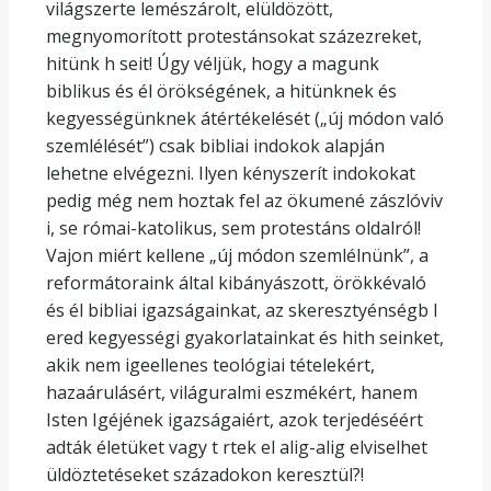
világszerte lemészárolt, elüldözött,
megnyomorított protestánsokat százezreket,
hitünk h seit! Úgy véljük, hogy a magunk
biblikus és él örökségének, a hitünknek és
kegyességünknek átértékelését („új módon való
szemlélését”) csak bibliai indokok alapján
lehetne elvégezni. Ilyen kényszerít indokokat
pedig még nem hoztak fel az ökumené zászlóviv
i, se római-katolikus, sem protestáns oldalról!
Vajon miért kellene „új módon szemlélnünk”, a
reformátoraink által kibányászott, örökkévaló
és él bibliai igazságainkat, az skeresztyénségb l
ered kegyességi gyakorlatainkat és hith seinket,
akik nem igeellenes teológiai tételekért,
hazaárulásért, világuralmi eszmékért, hanem
Isten Igéjének igazságaiért, azok terjedéséért
adták életüket vagy t rtek el alig-alig elviselhet
üldöztetéseket századokon keresztül?!