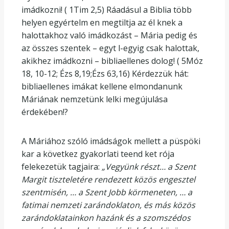
imádkozni! ( 1Tim 2,5) Ráadásul a Biblia több
helyen egyértelm en megtiltja az él knek a
halottakhoz való imádkozást – Mária pedig és
az összes szentek – egyt l-egyig csak halottak,
akikhez imádkozni – bibliaellenes dolog! ( 5Móz
18, 10-12; Ézs 8,19;Ézs 63,16) Kérdezzük hát:
bibliaellenes imákat kellene elmondanunk
Máriának nemzetünk lelki megújulása
érdekében!?
A Máriához szóló imádságok mellett a püspöki
kar a következ gyakorlati teend ket rója
felekezetük tagjaira:
„Vegyünk részt… a Szent
Margit tiszteletére rendezett közös engesztel
szentmisén, … a Szent Jobb körmeneten, … a
fatimai nemzeti zarándoklaton, és más közös
zarándoklatainkon hazánk és a szomszédos