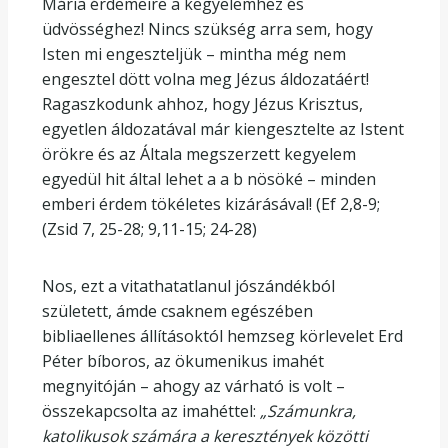
Mária érdemeire a kegyelemhez és
üdvösséghez! Nincs szükség arra sem, hogy
Isten mi engeszteljük – mintha még nem
engesztel dött volna meg Jézus áldozatáért!
Ragaszkodunk ahhoz, hogy Jézus Krisztus,
egyetlen áldozatával már kiengesztelte az Istent
örökre és az Általa megszerzett kegyelem
egyedül hit által lehet a a b nösöké – minden
emberi érdem tökéletes kizárásával! (Ef 2,8-9;
(Zsid 7, 25-28; 9,11-15; 24-28)
Nos, ezt a vitathatatlanul jószándékból
született, ámde csaknem egészében
bibliaellenes állításoktól hemzseg körlevelet Erd
Péter bíboros, az ökumenikus imahét
megnyitóján – ahogy az várható is volt –
összekapcsolta az imahéttel:
„Számunkra,
katolikusok számára a keresztények közötti