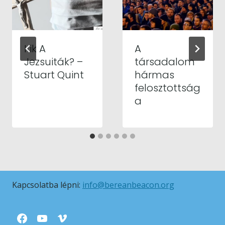
Kik A
A
Jezsuiták? –
társadalom
Stuart Quint
hármas
felosztottság
a
Kapcsolatba lépni:
info@bereanbeacon.org