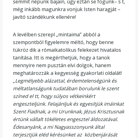
semmit népünk bajain, úgy eztán se fogunk– s t,
még inkább magunkra vonjuk Isten haragját –
javító szándékunk ellenére!
A levélben szerepl „mintaima” abból a
szempontból figyelemre méltó, hogy benne
tükröz dik a rómaikatolikus felekezet hivatalos
tanítása. Itt is megérthetjük, hogy a tanok
mennyire nem pusztán elvi dolgok, hanem
meghatározzák a kegyesség gyakorlati oldalát!
„Legmélyebb alázattal, érdemtelenségünk és
méltatlanságunk tudatában borulunk le szent
színed el tt, hogy súlyos vétkeinkért
engeszteljünk. Felajánljuk és egyesítjük imáinkat
Szent Fiadnak, a mi Urunknak, Jézus Krisztusnak
értünk vállalt tökéletes engesztel áldozatával.
Édesanyánk, a mi Nagyasszonyunk által
terjesztjük eléd kérésünket az közbenjárását