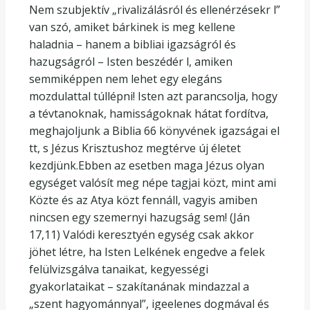
Nem szubjektív „rivalizálásról és ellenérzésekr l”
van szó, amiket bárkinek is meg kellene
haladnia – hanem a bibliai igazságról és
hazugságról – Isten beszédér l, amiken
semmiképpen nem lehet egy elegáns
mozdulattal túllépni! Isten azt parancsolja, hogy
a tévtanoknak, hamisságoknak hátat fordítva,
meghajoljunk a Biblia 66 könyvének igazságai el
tt, s Jézus Krisztushoz megtérve új életet
kezdjünk.Ebben az esetben maga Jézus olyan
egységet valósít meg népe tagjai közt, mint ami
Közte és az Atya közt fennáll, vagyis amiben
nincsen egy szemernyi hazugság sem! (Ján
17,11) Valódi keresztyén egység csak akkor
jöhet létre, ha Isten Lelkének engedve a felek
felülvizsgálva tanaikat, kegyességi
gyakorlataikat – szakítanának mindazzal a
„szent hagyománnyal”, igeelenes dogmával és