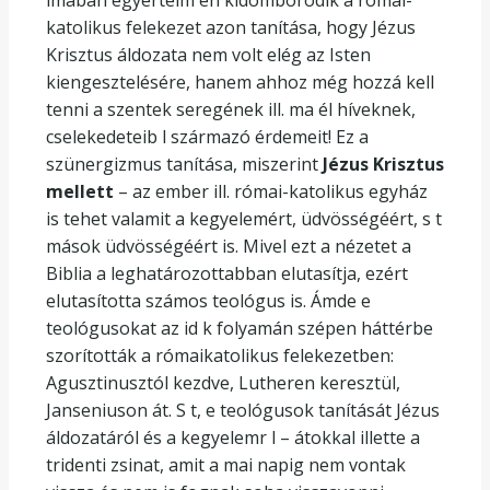
imában egyértelm en kidomborodik a római-
katolikus felekezet azon tanítása, hogy Jézus
Krisztus áldozata nem volt elég az Isten
kiengesztelésére, hanem ahhoz még hozzá kell
tenni a szentek seregének ill. ma él híveknek,
cselekedeteib l származó érdemeit! Ez a
szünergizmus tanítása, miszerint
Jézus Krisztus
mellett
– az ember ill. római-katolikus egyház
is tehet valamit a kegyelemért, üdvösségéért, s t
mások üdvösségéért is. Mivel ezt a nézetet a
Biblia a leghatározottabban elutasítja, ezért
elutasította számos teológus is. Ámde e
teológusokat az id k folyamán szépen háttérbe
szorították a rómaikatolikus felekezetben:
Agusztinusztól kezdve, Lutheren keresztül,
Janseniuson át. S t, e teológusok tanítását Jézus
áldozatáról és a kegyelemr l – átokkal illette a
tridenti zsinat, amit a mai napig nem vontak