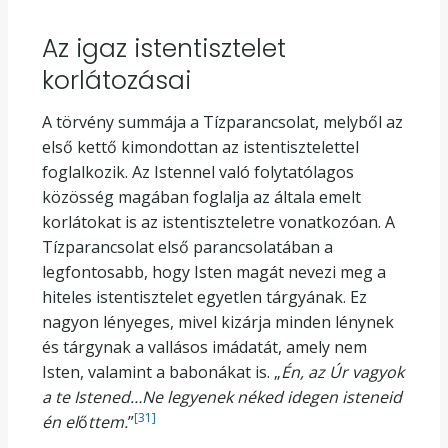
Az igaz istentisztelet
korlátozásai
A törvény summája a Tízparancsolat, melyből az
első kettő kimondottan az istentisztelettel
foglalkozik. Az Istennel való folytatólagos
közösség magában foglalja az általa emelt
korlátokat is az istentiszteletre vonatkozóan. A
Tízparancsolat első parancsolatában a
legfontosabb, hogy Isten magát nevezi meg a
hiteles istentisztelet egyetlen tárgyának. Ez
nagyon lényeges, mivel kizárja minden lénynek
és tárgynak a vallásos imádatát, amely nem
Isten, valamint a babonákat is. „
Én, az Úr vagyok
a te Istened…Ne legyenek néked idegen isteneid
[31]
én el
ő
ttem.
”