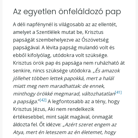
Az egyetlen önfeláldozó pap
A déli napfénynél is világosabb az az ellentét,
amelyet a Szentlélek mutat be, Krisztus
papságát szembehelyezve az Ószövetség
papságával. A lévita papság mulandó volt és
ebből kifolyólag, utódokra volt szüksége.
Krisztus örök pap és papsága nem ruházható át
senkire, nincs szüksége utódokra. „
És amazok
jóllehet többen lettek papokká, mert a halál
miatt meg nem maradhattak: de ennek,
[41]
minthogy örökké megmarad, változhatatlan
[42]
a papsága.
”
A legfontosabb az a tény, hogy
Krisztus Jézus, Aki nem rendelkezik
értékesebbel, mint saját magával, önmagát
áldozta fel. Őt idézve: „
Azért szeret engem az
Atya, mert én leteszem az én életemet, hogy