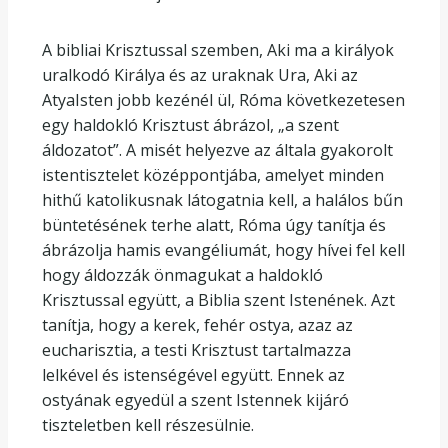
A bibliai Krisztussal szemben, Aki ma a királyok
uralkodó Királya és az uraknak Ura, Aki az
AtyaIsten jobb kezénél ül, Róma következetesen
egy haldokló Krisztust ábrázol, „a szent
áldozatot”. A misét helyezve az általa gyakorolt
istentisztelet középpontjába, amelyet minden
hithű katolikusnak látogatnia kell, a halálos bűn
büntetésének terhe alatt, Róma úgy tanítja és
ábrázolja hamis evangéliumát, hogy hívei fel kell
hogy áldozzák önmagukat a haldokló
Krisztussal együtt, a Biblia szent Istenének. Azt
tanítja, hogy a kerek, fehér ostya, azaz az
eucharisztia, a testi Krisztust tartalmazza
lelkével és istenségével együtt. Ennek az
ostyának egyedül a szent Istennek kijáró
tiszteletben kell részesülnie.