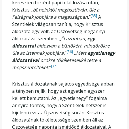
kereszten történt papi feláldozása után,
Krisztus „
b
ű
neinkt
ő
l megtisztítván, üle a
[35]
Felségnek jobbjára a magasságban.
”
A
Szentlélek világosan tanítja, hogy Krisztus
áldozata egy volt, az Ószövetség megannyi
áldozatával szemben. „Ő
azonban,
egy
áldozattal
áldozván a b
ű
nökért, mindörökre
[36]
üle az Istennek jobbjára.
”
„
Mert
egyetlenegy
áldozatával
örökre tökéletesekké tette a
[37]
megszentelteket.
”
Krisztus áldozatának sajátos egyedisége abban
a tényben rejlik, hogy azt egyetlen egyszer
kellett bemutatni. Az „egyetlenegy” fogalma
annyira fontos, hogy a Szentlélek hétszer is
kijelenti ezt az Újszövetség során. Krisztus
áldozatának tökéletessége szemben áll az
Ószövetség naponta ismétlődő áldozataival. A