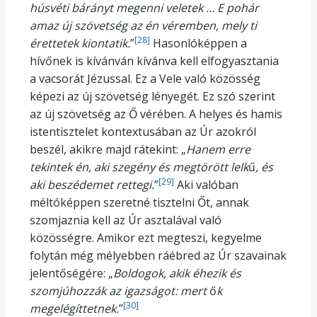
húsvéti bárányt megenni veletek … E pohár
amaz új szövetség az én véremben, mely ti
[28]
érettetek kiontatik.
”
Hasonlóképpen a
hívőnek is kívánván kívánva kell elfogyasztania
a vacsorát Jézussal. Ez a Vele való közösség
képezi az új szövetség lényegét. Ez szó szerint
az új szövetség az Ő vérében. A helyes és hamis
istentisztelet kontextusában az Úr azokról
beszél, akikre majd rátekint: „
Hanem erre
tekintek én, aki szegény és megtörött lelk
ű
, és
[29]
aki beszédemet rettegi.
”
Aki valóban
méltóképpen szeretné tisztelni Őt, annak
szomjaznia kell az Úr asztalával való
közösségre. Amikor ezt megteszi, kegyelme
folytán még mélyebben ráébred az Úr szavainak
jelentőségére: „
Boldogok, akik éhezik és
szomjúhozzák az igazságot: mert
ő
k
[30]
megelégíttetnek.
”