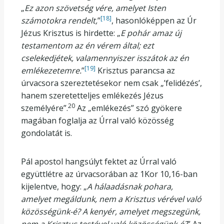
„
Ez azon szövetség vére, amelyet Isten
[18]
számotokra rendelt,
”
, hasonlóképpen az Úr
Jézus Krisztus is hirdette: „
E pohár amaz új
testamentom az én vérem által; ezt
cselekedjétek, valamennyiszer isszátok az én
[19]
emlékezetemre.
”
Krisztus parancsa az
úrvacsora szereztetésekor nem csak „’felidézés’,
hanem szeretetteljes emlékezés Jézus
20
személyére”.
Az „emlékezés” szó gyökere
magában foglalja az Úrral való közösség
gondolatát is.
Pál apostol hangsúlyt fektet az Úrral való
együttlétre az úrvacsorában az 1Kor 10,16-ban
kijelentve, hogy: „
A hálaadásnak pohara,
amelyet megáldunk, nem a Krisztus vérével való
közösségünk-é? A kenyér, amelyet megszegünk,