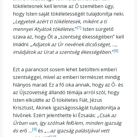
tökéletesnek kell lennie az Ő szemében úgy,
hogy Isten saját tökéletességét tulajdonítja neki.
„
Legyetek azért ti tökéletesek, miként a ti
[7]
mennyei Atyátok tökéletes.
”
Isten sürgető
szava az, hogy Őt a „szentség ékességében” kell
imádni: „
Adjatok az Úr nevének dics
ő
séget, …,
[8]
imádjátok az Urat a szentség ékességében.
”
Ezt a parancsot sosem lehet betölteni emberi
szentséggel, mivel az emberi természet mindig
hiányos marad. Ez a fő oka annak, hogy az Ó- és
az Újszövetség állandó témája arról szól, hogy
Isten elküldte az Ő tökéletes Fiát, Jézus
Krisztust, Akinek igazságosságát tulajdonítja a
hívőnek. Ezért jelenthette ki Ézsaiás: „
Csak az
Úrban van, így szólnak fel
ő
lem, minden igazság
[9]
és er
ő
…
és „
…az igazság palástjával vett
[10]