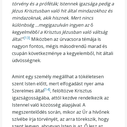
törvény és a próféták; Istennek igazsága pedig a
Jézus Krisztusban való hit által mindazokhoz és
mindazoknak, akik hisznek. Mert nincs
különbség …megigazulván ingyen az
ő
kegyelméb
ő
l a Krisztus Jézusban való váltság
[13]
által.
”
Miközben az úrvacsora témája is
nagyon fontos, mégis másodrendű marad és
csupán következménye a kegyelemből, hit általi
üdvösségnek.
Amint egy személy megállhat a tökéletesen
szent Isten előtt, mert elfogadást nyer ama
[14]
Szerelmes által
, felöltözve Krisztus
igazságosságába, attól kezdve rendelkezik az
Istennel való közösség alapjával. A
megszentelődés során, mikor az Úr a hívőnek
szívébe írja törvényét, az arra törekszik, hogy
szent legyen, ahogyan Isten is az. Ő lesz az