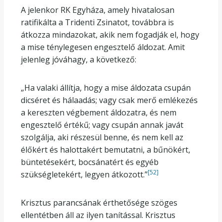
A jelenkor RK Egyháza, amely hivatalosan
ratifikálta a Tridenti Zsinatot, továbbra is
átkozza mindazokat, akik nem fogadják el, hogy
a mise ténylegesen engesztelő áldozat. Amit
jelenleg jóváhagy, a következő:
„Ha valaki állítja, hogy a mise áldozata csupán
dicséret és hálaadás; vagy csak merő emlékezés
a kereszten végbement áldozatra, és nem
engesztelő értékű; vagy csupán annak javát
szolgálja, aki részesül benne, és nem kell az
élőkért és halottakért bemutatni, a bűnökért,
büntetésekért, bocsánatért és egyéb
[52]
szükségletekért, legyen átkozott.”
Krisztus parancsának érthetősége szöges
ellentétben áll az ilyen tanítással. Krisztus