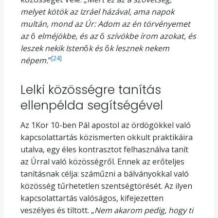
melyet kötök az Izráel házával, ama napok
multán, mond az Úr: Adom az én törvényemet
az
ő
elméjökbe, és az
ő
szívökbe írom azokat, és
leszek nekik Isten
ő
k és
ő
k lesznek nekem
[24]
népem.
”
Lelki közösségre tanítás
ellenpélda segítségével
Az 1Kor 10-ben Pál apostol az ördögökkel való
kapcsolattartás közismerten okkult praktikáira
utalva, egy éles kontrasztot felhasználva tanít
az Úrral való közösségről. Ennek az erőteljes
tanításnak célja: száműzni a bálványokkal való
közösség tűrhetetlen szentségtörését. Az ilyen
kapcsolattartás valóságos, kifejezetten
veszélyes és tiltott. „
Nem akarom pedig, hogy ti