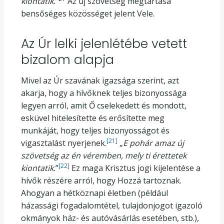
kiontatik.
”
Az új szövetség megtartása
bensőséges közösséget jelent Vele.
Az Úr lelki jelenlétébe vetett
bizalom alapja
Mivel az Úr szavának igazsága szerint, azt
akarja, hogy a hívőknek teljes bizonyossága
legyen arról, amit Ő cselekedett és mondott,
esküvel hitelesítette és erősítette meg
munkáját, hogy teljes bizonyosságot és
[21]
vigasztalást nyerjenek.
„
E pohár amaz új
szövetség az én véremben, mely ti érettetek
[22]
kiontatik.
”
Ez maga Krisztus jogi kijelentése a
hívők részére arról, hogy Hozzá tartoznak.
Ahogyan a hétköznapi életben (például
házassági fogadalomtétel, tulajdonjogot igazoló
okmányok ház- és autóvásárlás esetében, stb.),