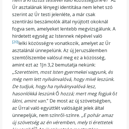
nem a Krisztus testével való közösségünk-é?
” Az
Úr asztalának lényegi identitása nem lehet szó
szerint az Úr testi jelenléte, a már csak
szentírási beszámolók által nyújtott okoknál
fogva sem, amelyeket lentebb megvizsgálunk. A
hirdetett egység az Istennek népével való
[20]
lelki közösségre vonatkozik, amelyet az Úr
asztalánál ünnepelünk. Az új Jeruzsálemben
szemtőlszembe valósul meg ez a közösség,
amint ezt az 1Jn 3,2 bemutatja nekünk:
„
Szeretteim, most Isten gyermekei vagyunk, és
még nem lett nyilvánvalóvá, hogy mivé leszünk.
De tudjuk, hogy ha nyilványvalóvá lesz,
hasonlókká leszünk
Ő
hozzá; mert meg fogjuk
ő
t
látni, amint van.
” De most az új szövetségben,
az Úrral való együttlét valóságát jelek által
ünnepeljük, nem színről-színre. „
E pohár amaz
új szövetség az én véremben, mely ti érettetek
21