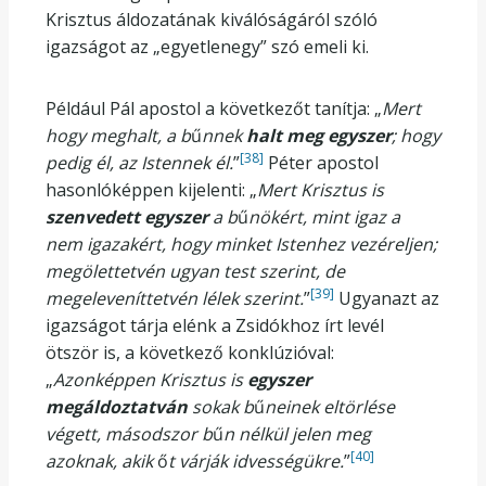
Krisztus áldozatának kiválóságáról szóló
igazságot az „egyetlenegy” szó emeli ki.
Például Pál apostol a következőt tanítja: „
Mert
hogy meghalt, a b
ű
nnek
halt meg egyszer
; hogy
[38]
pedig él, az Istennek él.
”
Péter apostol
hasonlóképpen kijelenti: „
Mert Krisztus is
szenvedett egyszer
a b
ű
nökért, mint igaz a
nem igazakért, hogy minket Istenhez vezéreljen;
megölettetvén ugyan test szerint, de
[39]
megeleveníttetvén lélek szerint.
”
Ugyanazt az
igazságot tárja elénk a Zsidókhoz írt levél
ötször is, a következő konklúzióval:
„
Azonképpen Krisztus is
egyszer
megáldoztatván
sokak b
ű
neinek eltörlése
végett, másodszor b
ű
n nélkül jelen meg
[40]
azoknak, akik
ő
t várják idvességükre.
”