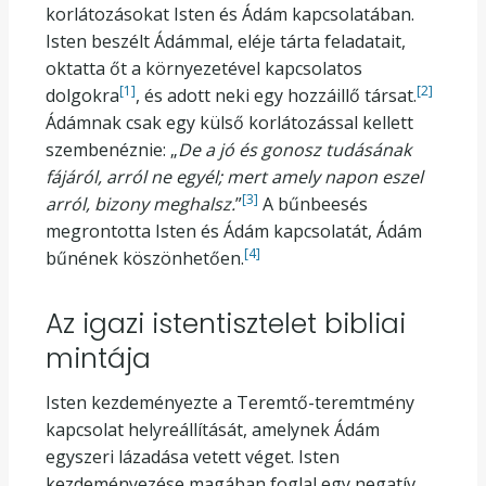
korlátozásokat Isten és Ádám kapcsolatában.
Isten beszélt Ádámmal, eléje tárta feladatait,
oktatta őt a környezetével kapcsolatos
[1]
[2]
dolgokra
, és adott neki egy hozzáillő társat.
Ádámnak csak egy külső korlátozással kellett
szembenéznie: „
De a jó és gonosz tudásának
fájáról, arról ne egyél; mert amely napon eszel
[3]
arról, bizony meghalsz.
”
A bűnbeesés
megrontotta Isten és Ádám kapcsolatát, Ádám
[4]
bűnének köszönhetően.
Az igazi istentisztelet bibliai
mintája
Isten kezdeményezte a Teremtő-teremtmény
kapcsolat helyreállítását, amelynek Ádám
egyszeri lázadása vetett véget. Isten
kezdeményezése magában foglal egy negatív