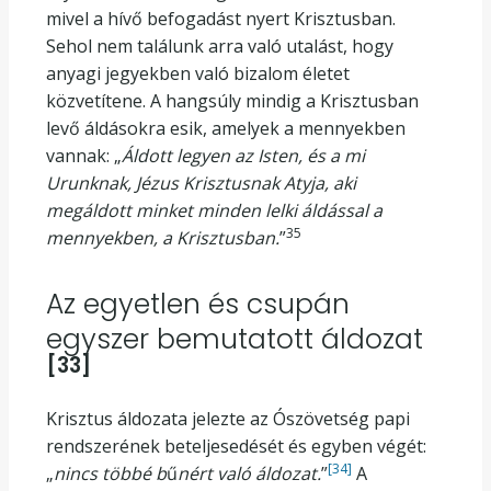
mivel a hívő befogadást nyert Krisztusban.
Sehol nem találunk arra való utalást, hogy
anyagi jegyekben való bizalom életet
közvetítene. A hangsúly mindig a Krisztusban
levő áldásokra esik, amelyek a mennyekben
vannak: „
Áldott legyen az Isten, és a mi
Urunknak, Jézus Krisztusnak Atyja, aki
megáldott minket minden lelki áldással a
35
mennyekben, a Krisztusban.
”
Az egyetlen és csupán
egyszer bemutatott áldozat
[33]
Krisztus áldozata jelezte az Ószövetség papi
rendszerének beteljesedését és egyben végét:
[34]
„
nincs többé b
ű
nért való áldozat.
”
A