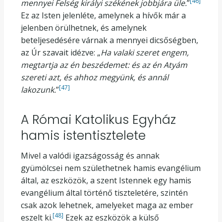
[46]
mennyei Felség királyi székének jobbjára üle.
”
Ez az Isten jelenléte, amelynek a hívők már a
jelenben örülhetnek, és amelynek
beteljesedésére várnak a mennyei dicsőségben,
az Úr szavait idézve: „
Ha valaki szeret engem,
megtartja az én beszédemet: és az én Atyám
szereti azt, és ahhoz megyünk, és annál
[47]
lakozunk.
”
A Római Katolikus Egyház
hamis istentisztelete
Mivel a valódi igazságosság és annak
gyümölcsei nem születhetnek hamis evangélium
által, az eszközök, a szent Istennek egy hamis
evangélium által történő tiszteletére, szintén
csak azok lehetnek, amelyeket maga az ember
[48]
eszelt ki.
Ezek az eszközök a külső