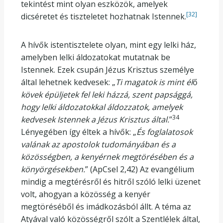
tekintést mint olyan eszközök, amelyek
[32]
dicséretet és tiszteletet hozhatnak Istennek.
A hívők istentisztelete olyan, mint egy lelki ház,
amelyben lelki áldozatokat mutatnak be
Istennek. Ezek csupán Jézus Krisztus személye
által lehetnek kedvesek: „
Ti magatok is mint él
ő
kövek épüljetek fel leki házzá, szent papsággá,
hogy lelki áldozatokkal áldozzatok, amelyek
34
kedvesek Istennek a Jézus Krisztus által.
”
Lényegében így éltek a hívők: „
És foglalatosok
valának az apostolok tudományában és a
közösségben, a kenyérnek megtörésében és a
könyörgésekben.
” (ApCsel 2,42) Az evangélium
mindig a megtérésről és hitről szóló lelki üzenet
volt, ahogyan a közösség a kenyér
megtöréséből és imádkozásból állt. A téma az
Atyával való közösségről szólt a Szentlélek által,