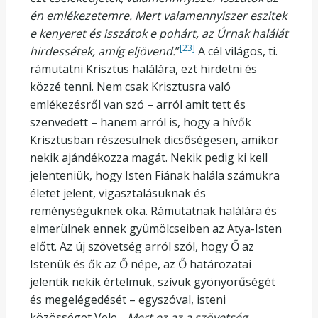
én emlékezetemre. Mert valamennyiszer eszitek
e kenyeret és isszátok e pohárt, az Úrnak halálát
[23]
hirdessétek, amíg eljövend.
”
A cél világos, ti.
rámutatni Krisztus halálára, ezt hirdetni és
közzé tenni. Nem csak Krisztusra való
emlékezésről van szó – arról amit tett és
szenvedett – hanem arról is, hogy a hívők
Krisztusban részesülnek dicsőségesen, amikor
nekik ajándékozza magát. Nekik pedig ki kell
jelenteniük, hogy Isten Fiának halála számukra
életet jelent, vigasztalásuknak és
reménységüknek oka. Rámutatnak halálára és
elmerülnek ennek gyümölcseiben az Atya-Isten
előtt. Az új szövetség arról szól, hogy Ő az
Istenük és ők az Ő népe, az Ő határozatai
jelentik nekik értelmük, szívük gyönyörűségét
és megelégedését – egyszóval, isteni
közösséget Vele. „
Mert ez az a szövetség,