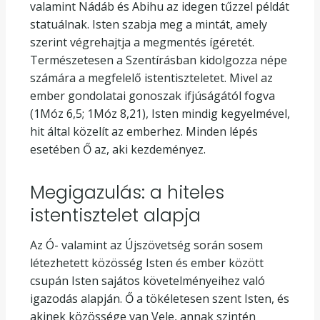
valamint Nádáb és Abihu az idegen tűzzel példát
statuálnak. Isten szabja meg a mintát, amely
szerint végrehajtja a megmentés ígéretét.
Természetesen a Szentírásban kidolgozza népe
számára a megfelelő istentiszteletet. Mivel az
ember gondolatai gonoszak ifjúságától fogva
(1Móz 6,5; 1Móz 8,21), Isten mindig kegyelmével,
hit által közelít az emberhez. Minden lépés
esetében Ő az, aki kezdeményez.
Megigazulás: a hiteles
istentisztelet alapja
Az Ó- valamint az Újszövetség során sosem
létezhetett közösség Isten és ember között
csupán Isten sajátos követelményeihez való
igazodás alapján. Ő a tökéletesen szent Isten, és
akinek közössége van Vele, annak szintén