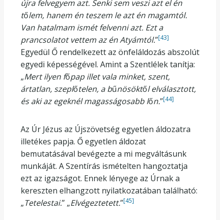
újra felvegyem azt. Senki sem veszi azt el én
t
ő
lem, hanem én teszem le azt én magamtól.
Van hatalmam ismét felvenni azt. Ezt a
[43]
prancsolatot vettem az én Atyámtól.
”
Egyedül Ő rendelkezett az önfeláldozás abszolút
egyedi képességével. Amint a Szentlélek tanítja:
„
Mert ilyen f
ő
pap illet vala minket, szent,
ártatlan, szepl
ő
telen, a b
ű
nösökt
ő
l elválasztott,
[44]
és aki az egeknél magasságosabb l
ő
n.
”
Az Úr Jézus az Újszövetség egyetlen áldozatra
illetékes papja. Ő egyetlen áldozat
bemutatásával bevégezte a mi megváltásunk
munkáját. A Szentírás ismételten hangoztatja
ezt az igazságot. Ennek lényege az Úrnak a
kereszten elhangzott nyilatkozatában található:
[45]
„
Tetelestai.
” „
Elvégeztetett.
”