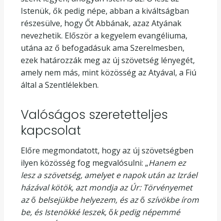
Istenük, ők pedig népe, abban a kiváltságban
részesülve, hogy Őt Abbának, azaz Atyának
nevezhetik. Először a kegyelem evangéliuma,
utána az ő befogadásuk ama Szerelmesben,
ezek határozzák meg az új szövetség lényegét,
amely nem más, mint közösség az Atyával, a Fiú
által a Szentlélekben.
Valóságos szeretetteljes
kapcsolat
Előre megmondatott, hogy az új szövetségben
ilyen közösség fog megvalósulni: „
Hanem ez
lesz a szövetség, amelyet e napok után az Izráel
házával kötök, azt mondja az Úr: Törvényemet
az
ő
belsejükbe helyezem, és az
ő
szívökbe írom
be, és Istenökké leszek,
ő
k pedig népemmé