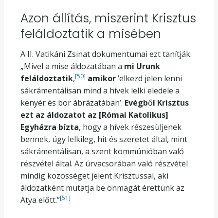
Azon állítás, miszerint Krisztus
feláldoztatik a misében
A II. Vatikáni Zsinat dokumentumai ezt tanítják:
„Mivel a mise áldozatában a
mi Urunk
[50]
feláldoztatik
,
amikor
’elkezd jelen lenni
sákrámentálisan mind a hívek lelki eledele a
kenyér és bor ábrázatában’.
Evégb
ő
l Krisztus
ezt az áldozatot az [Római Katolikus]
Egyházra bízta
, hogy a hívek részesüljenek
bennek, úgy lelkileg, hit és szeretet által, mint
sákrámentálisan, a szent kommúnióban való
részvétel által. Az úrvacsorában való részvétel
mindig közösséget jelent Krisztussal, aki
áldozatként mutatja be önmagát érettünk az
[51]
Atya előtt.”