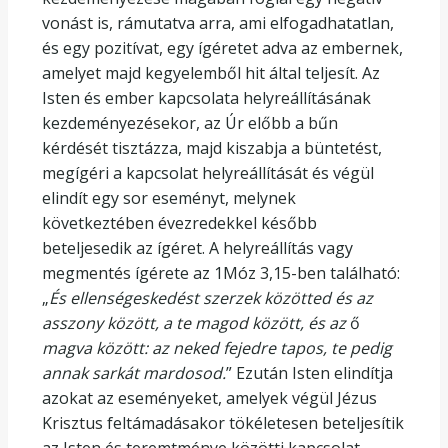
vonást is, rámutatva arra, ami elfogadhatatlan,
és egy pozitívat, egy ígéretet adva az embernek,
amelyet majd kegyelemből hit által teljesít. Az
Isten és ember kapcsolata helyreállításának
kezdeményezésekor, az Úr előbb a bűn
kérdését tisztázza, majd kiszabja a büntetést,
megígéri a kapcsolat helyreállítását és végül
elindít egy sor eseményt, melynek
következtében évezredekkel később
beteljesedik az ígéret. A helyreállítás vagy
megmentés ígérete az 1Móz 3,15-ben található:
„
És ellenségeskedést szerzek közötted és az
asszony között, a te magod között, és az
ő
magva között: az neked fejedre tapos, te pedig
annak sarkát mardosod.
” Ezután Isten elindítja
azokat az eseményeket, amelyek végül Jézus
Krisztus feltámadásakor tökéletesen beteljesítik