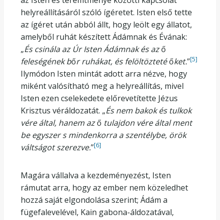
az Isten és teremtménye közötti kapcsolat
helyreállításáról szóló ígéretet. Isten első tette
az ígéret után abból állt, hogy leölt egy állatot,
amelyből ruhát készített Ádámnak és Évának:
„
És csinála az Úr Isten Ádámnak és az
ő
[5]
feleségének b
ő
r ruhákat, és felöltözteté
ő
ket.
”
Ilymódon Isten mintát adott arra nézve, hogy
miként valósítható meg a helyreállítás, mivel
Isten ezen cselekedete előrevetítette Jézus
Krisztus véráldozatát. „
És nem bakok és tulkok
vére által, hanem az
ő
tulajdon vére által ment
be egyszer s mindenkorra a szentélybe, örök
[6]
váltságot szerezve.
”
Magára vállalva a kezdeményezést, Isten
rámutat arra, hogy az ember nem közeledhet
hozzá saját elgondolása szerint; Ádám a
fügefalevelével, Kain gabona-áldozatával,