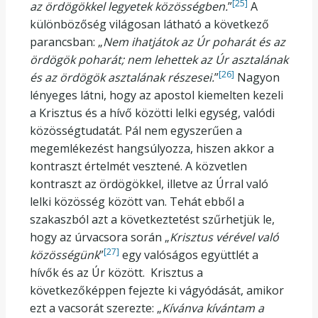
[25]
az ördögökkel legyetek közösségben.
”
A
különbözőség világosan látható a következő
parancsban: „
Nem ihatjátok az Úr poharát és az
ördögök poharát; nem lehettek az Úr asztalának
[26]
és az ördögök asztalának részesei.
”
Nagyon
lényeges látni, hogy az apostol kiemelten kezeli
a Krisztus és a hívő közötti lelki egység, valódi
közösségtudatát. Pál nem egyszerűen a
megemlékezést hangsúlyozza, hiszen akkor a
kontraszt értelmét vesztené. A közvetlen
kontraszt az ördögökkel, illetve az Úrral való
lelki közösség között van. Tehát ebből a
szakaszból azt a következtetést szűrhetjük le,
hogy az úrvacsora során „
Krisztus vérével való
[27]
közösségünk
”
egy valóságos együttlét a
hívők és az Úr között. Krisztus a
következőképpen fejezte ki vágyódását, amikor
ezt a vacsorát szerezte: „
Kívánva kívántam a