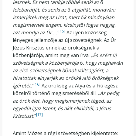
lesznek. És nem tanítja többé senki az
ő
felebarátját, és senki az
ő
atyjafiát, mondván:
Ismerjétek meg az Urat, mert
ő
k mindnyájan
megismernek engem, kicsinyt
ő
l fogva nagyig,
[15]
azt mondja az Úr …
”
Az ilyen közösség
lényeges jellemzője az új szövetségnek. Az Úr
Jézus Krisztus ennek az örökségnek a
közbenjárója, amint meg van írva: „
És ezért új
szövetségnek a közbenjárója
ő
, hogy meghalván
az els
ő
szövetségbeli b
ű
nök váltságáért, a
hivatottak elnyerjék az örökkévaló örökségnek
[16]
ígéretét.
”
Az örökség az Atya és a Fiú egész
közelről történő megismeréséből áll. „
Az pedig
az örök élet, hogy megismerjenek téged, az
egyedül igaz Istent, és akit elküldtél, a Jézus
[17]
Krisztust.
”
Amint Mózes a régi szövetségben kijelentette: