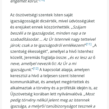
engemet körül.
”
Az ószövetségi szentek Isten saját
igazságosságát dicsérték, mivel üdvösségüket
és erejüket ennek köszönhették. „
Szájam
beszéli a te igazságodat, minden nap a te
szabadításodat …
Az Úr Istennek nagy tetteivel
[11]
járok; csak a te igazságodról emlékezem!
”
„A
szentség ékességét”, amellyel a hívő Istenhez
közelít, Jeremiás foglalja össze: „
és ez lesz az
ő
neve, amellyel nevezik
ő
t: Az Úr a mi
[12]
igazságunk.
”
A kapcsolat alapja, amelyen
keresztül a hívő a teljesen szent Istennel
kommunikálhat, és amelyet megértettek és
alkalmaztak a törvény és a próféták idején is, az
Újszövetség korában lett nyilvánvalóvá. „
Most
pedig törvény nélkül jelent meg az Istennek
igazsága, a melyr
ő
l tanúbizonyságot tesznek a