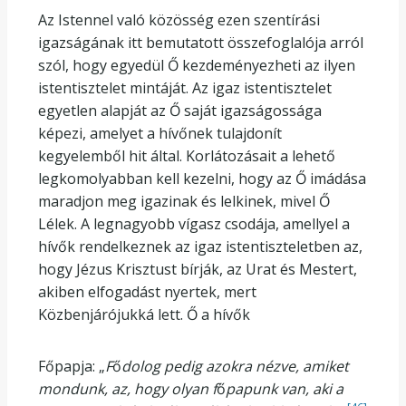
Az Istennel való közösség ezen szentírási
igazságának itt bemutatott összefoglalója arról
szól, hogy egyedül Ő kezdeményezheti az ilyen
istentisztelet mintáját. Az igaz istentisztelet
egyetlen alapját az Ő saját igazságossága
képezi, amelyet a hívőnek tulajdonít
kegyelemből hit által. Korlátozásait a lehető
legkomolyabban kell kezelni, hogy az Ő imádása
maradjon meg igazinak és lelkinek, mivel Ő
Lélek. A legnagyobb vígasz csodája, amellyel a
hívők rendelkeznek az igaz istentiszteletben az,
hogy Jézus Krisztust bírják, az Urat és Mestert,
akiben elfogadást nyertek, mert
Közbenjárójukká lett. Ő a hívők
Főpapja: „
F
ő
dolog pedig azokra nézve, amiket
mondunk, az, hogy olyan f
ő
papunk van, aki a