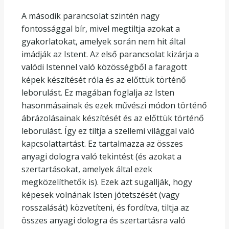
A második parancsolat szintén nagy
fontossággal bír, mivel megtiltja azokat a
gyakorlatokat, amelyek során nem hit által
imádják az Istent. Az első parancsolat kizárja a
valódi Istennel való közösségből a faragott
képek készítését róla és az előttük történő
leborulást. Ez magában foglalja az Isten
hasonmásainak és ezek művészi módon történő
ábrázolásainak készítését és az előttük történő
leborulást. Így ez tiltja a szellemi világgal való
kapcsolattartást. Ez tartalmazza az összes
anyagi dologra való tekintést (és azokat a
szertartásokat, amelyek által ezek
megközelíthetők is). Ezek azt sugallják, hogy
képesek volnának Isten jótetszését (vagy
rosszalását) közvetíteni, és fordítva, tiltja az
összes anyagi dologra és szertartásra való