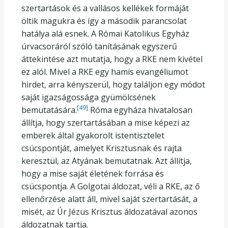
szertartások és a vallásos kellékek formáját
öltik magukra és így a második parancsolat
hatálya alá esnek. A Római Katolikus Egyház
úrvacsoráról szóló tanításának egyszerű
áttekintése azt mutatja, hogy a RKE nem kivétel
ez alól. Mivel a RKE egy hamis evangéliumot
hirdet, arra kényszerül, hogy találjon egy módot
saját igazságossága gyümölcsének
[49]
bemutatására.
Róma egyháza hivatalosan
állítja, hogy szertartásában a mise képezi az
emberek által gyakorolt istentisztelet
csúcspontját, amelyet Krisztusnak és rajta
keresztül, az Atyának bemutatnak. Azt állítja,
hogy a mise saját életének forrása és
csúcspontja. A Golgotai áldozat, véli a RKE, az ő
ellenőrzése alatt áll, mivel saját szertartását, a
misét, az Úr Jézus Krisztus áldozatával azonos
áldozatnak tartja.